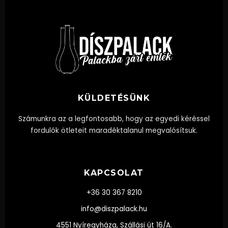
KÜLDETÉSÜNK
Számunkra az a legfontosabb, hogy az egyedi kéréssel
fordulók ötleteit maradéktalanul megvalósítsuk.
KAPCSOLAT
+36 30 367 8210
info@diszpalack.hu
4551 Nyíregyháza, Szállási út 16/A.