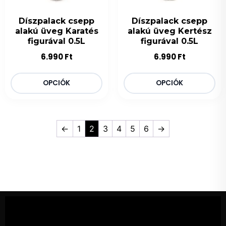
Díszpalack csepp
Díszpalack csepp
alakú üveg Karatés
alakú üveg Kertész
figurával 0.5L
figurával 0.5L
6.990
Ft
6.990
Ft
OPCIÓK
OPCIÓK
←
1
2
3
4
5
6
→