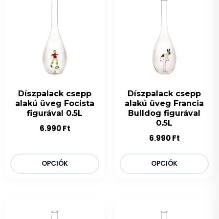
Díszpalack csepp
Díszpalack csepp
alakú üveg Focista
alakú üveg Francia
figurával 0.5L
Bulldog figurával
0.5L
6.990
Ft
6.990
Ft
OPCIÓK
OPCIÓK