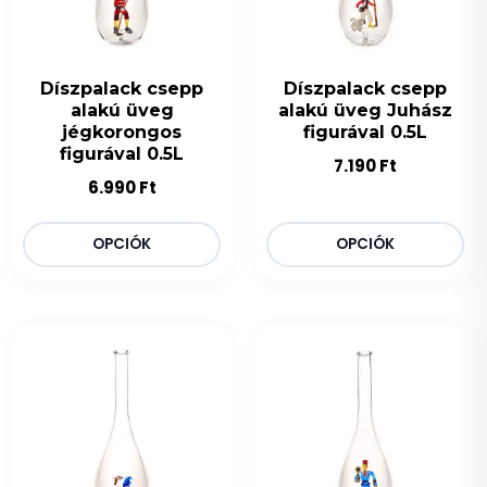
Díszpalack csepp
Díszpalack csepp
alakú üveg
alakú üveg Juhász
jégkorongos
figurával 0.5L
figurával 0.5L
7.190
Ft
6.990
Ft
OPCIÓK
OPCIÓK