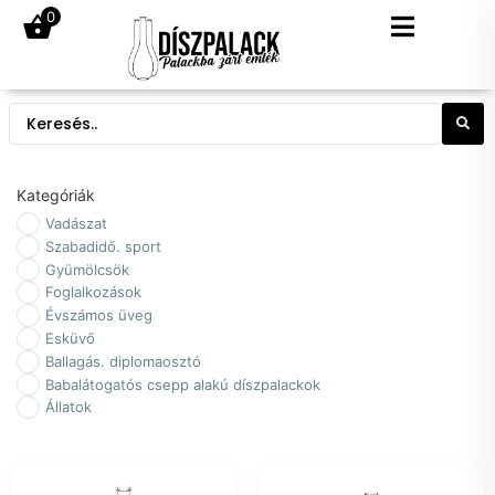
0
Kategóriák
Vadászat
Szabadidő. sport
Gyümölcsök
Foglalkozások
Évszámos üveg
Esküvő
Ballagás. diplomaosztó
Babalátogatós csepp alakú díszpalackok
Állatok