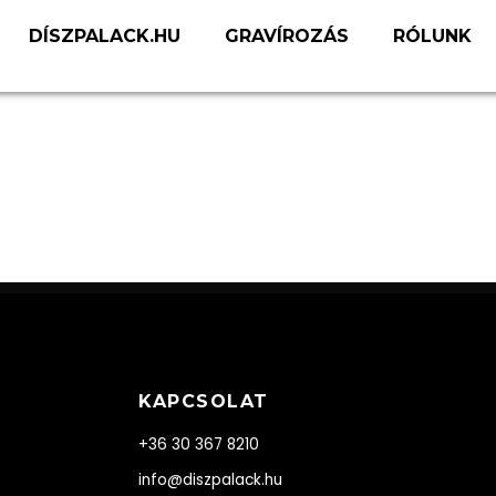
DÍSZPALACK.HU
GRAVÍROZÁS
RÓLUNK
KAPCSOLAT
+36 30 367 8210
info@diszpalack.hu