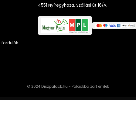
4551 Nyíregyháza, Szállási út 16/A.
 fordulók
© 2024 Díszpalack.hu - Palackba zárt emlék