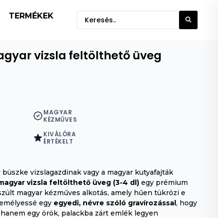
TERMÉKEK
gyar vizsla feltölthető üveg
MAGYAR
KÉZMŰVES
KIVÁLÓRA
ÉRTÉKELT
 büszke vizslagazdinak vagy a magyar kutyafajták
agyar vizsla feltölthető üveg (3-4 dl)
egy prémium
szült magyar kézműves alkotás, amely hűen tükrözi e
személyessé egy
egyedi, névre szóló gravírozással
, hogy
, hanem egy örök, palackba zárt emlék legyen