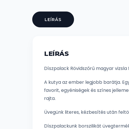
LEÍRÁS
LEÍRÁS
Díszpalack Rövidszőrű magyar vizsla 
A kutya az ember legjobb barátja. Eg
favorit, egyéniségek és színes jelleme
rajta.
Üvegünk literes, kézbesítés után feltö
Díszpalackunk borszilikát üvegtermék,