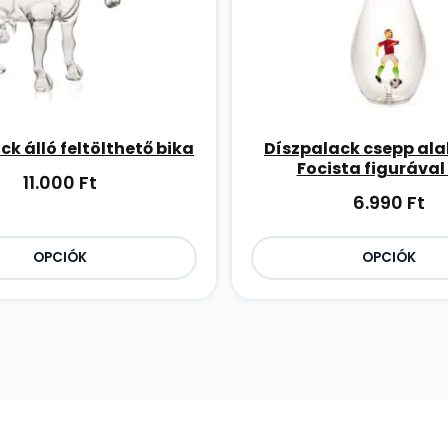
ck álló feltölthető bika
Díszpalack csepp al
Focista figurával 
11.000
Ft
6.990
Ft
OPCIÓK
OPCIÓK