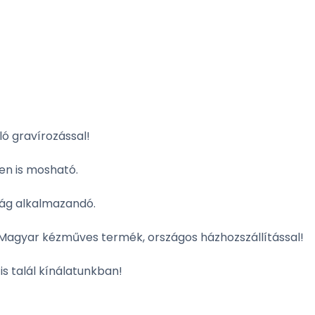
ló gravírozással!
n is mosható.
ság alkalmazandó.
Magyar kézműves termék, országos házhozszállítással!
is talál kínálatunkban!