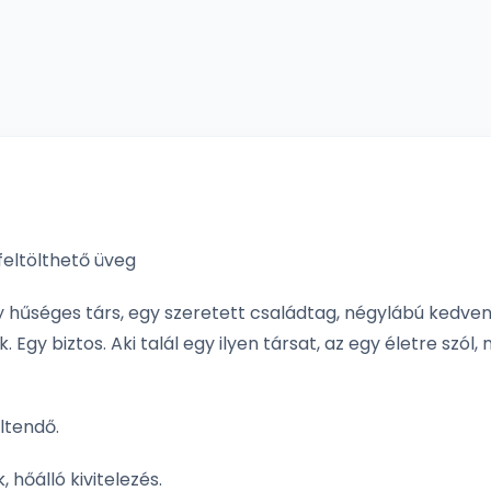
feltölthető üveg
y hűséges társ, egy szeretett családtag, négylábú kedven
k. Egy biztos. Aki talál egy ilyen társat, az egy életre sz
ltendő.
 hőálló kivitelezés.