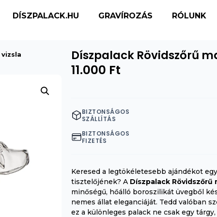
DÍSZPALACK.HU
GRAVÍROZÁS
RÓLUNK
Díszpalack Rövidszőrű ma
vizsla
11.000
Ft
BIZTONSÁGOS
SZÁLLÍTÁS
BIZTONSÁGOS
FIZETÉS
Keresed a legtökéletesebb ajándékot egy
tisztelőjének? A
Díszpalack Rövidszőrű m
minőségű, hőálló boroszilikát üvegből ké
nemes állat eleganciáját. Tedd valóban 
ez a különleges palack ne csak egy tárgy