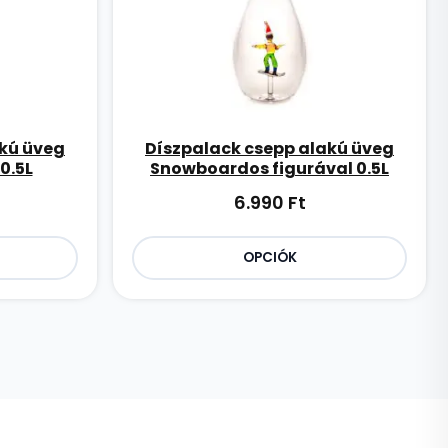
akú üveg
Díszpalack csepp alakú üveg
0.5L
Snowboardos figurával 0.5L
6.990
Ft
OPCIÓK