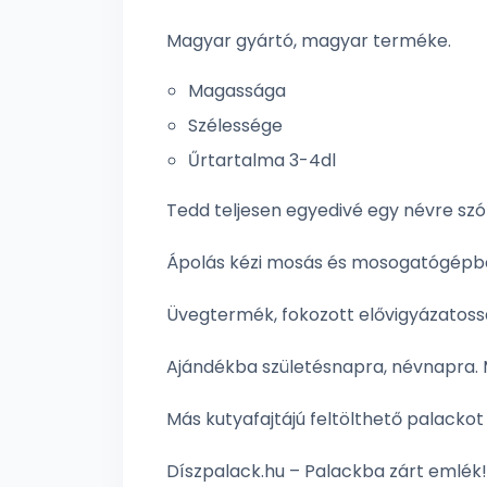
Magyar gyártó, magyar terméke.
Magassága
Szélessége
Űrtartalma 3-4dl
Tedd teljesen egyedivé egy névre szó
Ápolás kézi mosás és mosogatógépbe
Üvegtermék, fokozott elővigyázatos
Ajándékba születésnapra, névnapra. 
Más kutyafajtájú feltölthető palackot 
Díszpalack.hu – Palackba zárt emlék!