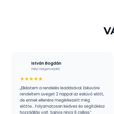
V
István Bogdán
IB
Helyi idegenvezető
„Elkéstem a rendelés leadásával. Esküvőre
rendeltem üveget 2 nappal az esküvő előtt,
de ennek ellenére megérkezett még
előtte... Folyamatosan kedves és segítőkész
hozzáállás volt. Sajnos nincs 6 csillag.”