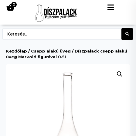
0
Kezdőlap
/
Csepp alakú üveg
/ Díszpalack csepp alakú
üveg Markoló figurával 0.5L