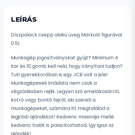
LEÍRÁS
Díszpalack csepp alakú üveg Markoló figurával
0.5L
Munkagép jogosítványokat gyűjt? Minimum 4
kar és 10 gomb kell neki, hogy irányítani tudjon?
Tuti gyerekkorában is egy JCB volt a jele!
Munkagépesek imádata nem csak a
végződésben rejlik. Legyen szó emelőkosárról,
kotró vagy bontó fejről, aki szereti a
munkagépeket, számára itt megtalálod a
legjobb ajándékot! Kedvenc masinája mellé
kedvenc italát is palackozhatod, így igazi az
ajándék!