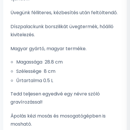
Üvegünk félliteres, kézbesítés után feltöltendő.
Díszpalackunk borszilikát üvegtermék, hőálló
kivitelezés.
Magyar gyártó, magyar terméke.
Magassága 28.8 cm
Szélessége 8 cm
Űrtartalma 0.5 L
Tedd teljesen egyedivé egy névre szóló
gravírozással!
Ápolás kézi mosás és mosogatógépben is
mosható.