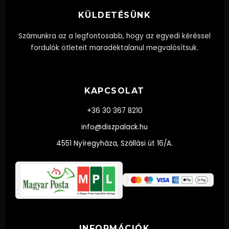
KÜLDETÉSÜNK
Számunkra az a legfontosabb, hogy az egyedi kéréssel
fordulók ötleteit maradéktalanul megvalósítsuk.
KAPCSOLAT
+36 30 367 8210
info@diszpalack.hu
4551 Nyíregyháza, Szállási út 16/A.
INFORMÁCIÓK