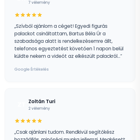
7 vélemény
„Szívből ajánlom a céget! Egyedi figurás
palackot csináltattam, Bartus Béla Úr a
szabadsága alatt is rendelkezèsemre állt,
telefonos egyeztetést követően 1 napon belül
küldte nekem a videót az elkészült palackról...”
Google Értékelés
Zoltán Turi
ZT
2 vélemény
„Csak ajánlani tudom. Rendkivül segítőkész
hozzáállás, minőségi munka jellemzi. Megkésett