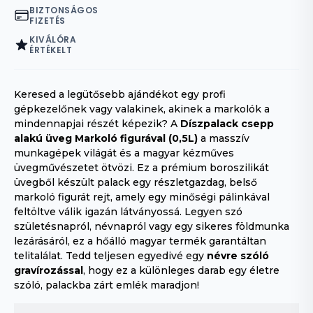
BIZTONSÁGOS
FIZETÉS
KIVÁLÓRA
ÉRTÉKELT
Keresed a legütősebb ajándékot egy profi
gépkezelőnek vagy valakinek, akinek a markolók a
mindennapjai részét képezik? A
Díszpalack csepp
alakú üveg Markoló figurával (0,5L)
a masszív
munkagépek világát és a magyar kézműves
üvegművészetet ötvözi. Ez a prémium boroszilikát
üvegből készült palack egy részletgazdag, belső
markoló figurát rejt, amely egy minőségi pálinkával
feltöltve válik igazán látványossá. Legyen szó
születésnapról, névnapról vagy egy sikeres földmunka
lezárásáról, ez a hőálló magyar termék garantáltan
telitalálat. Tedd teljesen egyedivé egy
névre szóló
gravírozással
, hogy ez a különleges darab egy életre
szóló, palackba zárt emlék maradjon!