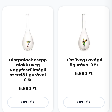
Díszpalack csepp
Díszüveg Favágó
alakú üveg
figurával 0.5L
Nagyfeszültségű
6.990
Ft
szerelő figurával
0.5L
6.990
Ft
OPCIÓK
OPCIÓK