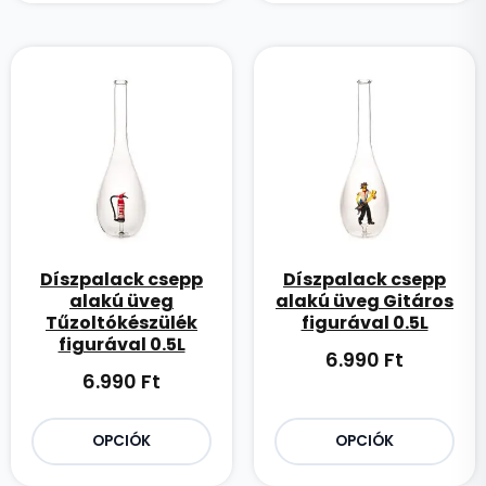
Díszpalack csepp
Díszpalack csepp
alakú üveg
alakú üveg Gitáros
Tűzoltókészülék
figurával 0.5L
figurával 0.5L
6.990
Ft
6.990
Ft
OPCIÓK
OPCIÓK