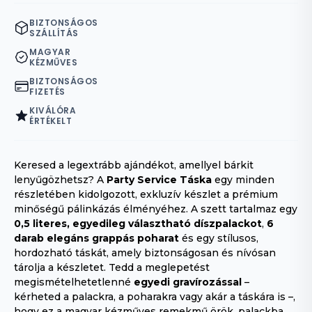
BIZTONSÁGOS
SZÁLLÍTÁS
MAGYAR
KÉZMŰVES
BIZTONSÁGOS
FIZETÉS
KIVÁLÓRA
ÉRTÉKELT
Keresed a legextrább ajándékot, amellyel bárkit
lenyűgözhetsz? A
Party Service Táska
egy minden
részletében kidolgozott, exkluzív készlet a prémium
minőségű pálinkázás élményéhez. A szett tartalmaz egy
0,5 literes, egyedileg választható díszpalackot
,
6
darab elegáns grappás poharat
és egy stílusos,
hordozható táskát, amely biztonságosan és nívósan
tárolja a készletet. Tedd a meglepetést
megismételhetetlenné
egyedi gravírozással
–
kérheted a palackra, a poharakra vagy akár a táskára is –,
hogy ez a magyar kézműves remekmű örök, palackba