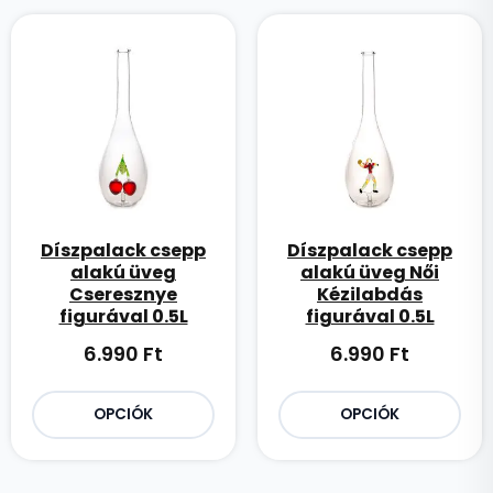
Díszpalack csepp
Díszpalack csepp
alakú üveg
alakú üveg Női
Cseresznye
Kézilabdás
figurával 0.5L
figurával 0.5L
6.990
Ft
6.990
Ft
OPCIÓK
OPCIÓK