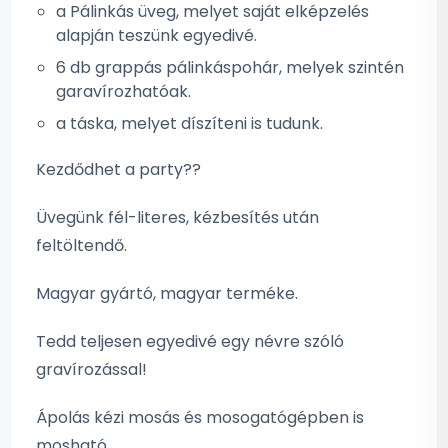
a Pálinkás üveg, melyet saját elképzelés
alapján teszünk egyedivé.
6 db grappás pálinkáspohár, melyek szintén
garavírozhatóak.
a táska, melyet díszíteni is tudunk.
Kezdődhet a party??
Üvegünk fél-literes, kézbesítés után
feltöltendő.
Magyar gyártó, magyar terméke.
Tedd teljesen egyedivé egy névre szóló
gravírozással!
Ápolás kézi mosás és mosogatógépben is
mosható.