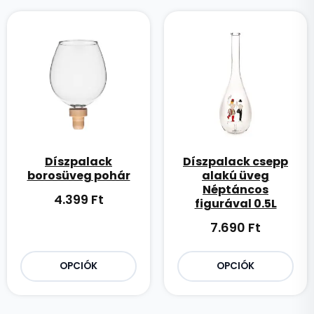
Díszpalack
Díszpalack csepp
borosüveg pohár
alakú üveg
Néptáncos
4.399
Ft
figurával 0.5L
7.690
Ft
OPCIÓK
OPCIÓK