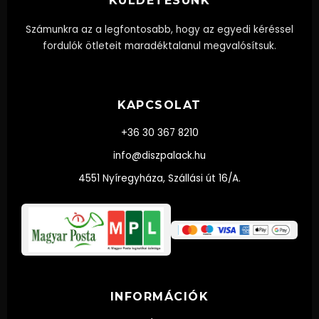
KÜLDETÉSÜNK
Számunkra az a legfontosabb, hogy az egyedi kéréssel
fordulók ötleteit maradéktalanul megvalósítsuk.
KAPCSOLAT
+36 30 367 8210
info@diszpalack.hu
4551 Nyíregyháza, Szállási út 16/A.
INFORMÁCIÓK