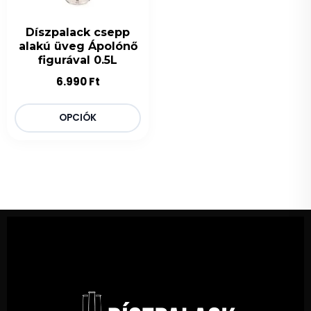
Díszpalack csepp
alakú üveg Ápolónő
figurával 0.5L
6.990
Ft
OPCIÓK