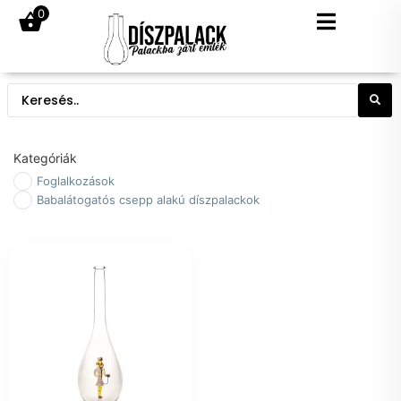
0
Kategóriák
Foglalkozások
Babalátogatós csepp alakú díszpalackok