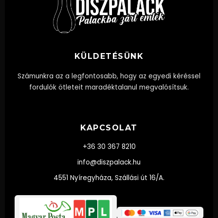
KÜLDETÉSÜNK
Számunkra az a legfontosabb, hogy az egyedi kéréssel
fordulók ötleteit maradéktalanul megvalósítsuk.
KAPCSOLAT
+36 30 367 8210
info@diszpalack.hu
4551 Nyíregyháza, Szállási út 16/A.