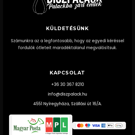
KÜLDETÉSÜNK
Számunkra az a legfontosabb, hogy az egyedi kéréssel
fordulók ötleteit maradéktalanul megvalósítsuk.
KAPCSOLAT
+36 30 367 8210
info@diszpalack.hu
4551 Nyíregyháza, Szállási út 16/A.