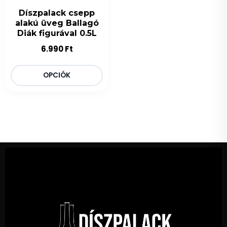
Díszpalack csepp
alakú üveg Ballagó
Diák figurával 0.5L
6.990
Ft
OPCIÓK