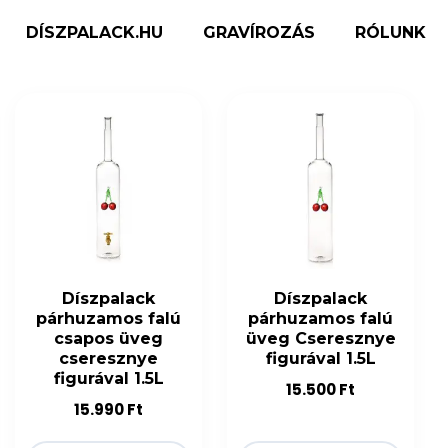
DÍSZPALACK.HU
GRAVÍROZÁS
RÓLUNK
Díszpalack
Díszpalack
párhuzamos falú
párhuzamos falú
csapos üveg
üveg Cseresznye
cseresznye
figurával 1.5L
figurával 1.5L
15.500
Ft
15.990
Ft