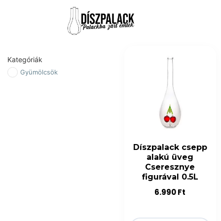
Kategóriák
Gyümölcsök
Díszpalack csepp
alakú üveg
Cseresznye
figurával 0.5L
6.990
Ft