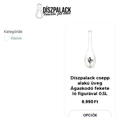
Kategóriák
Állatok
Díszpalack csepp
alakú üveg
Ágaskodó fekete
ló figurával 0.5L
6.990
Ft
OPCIÓK