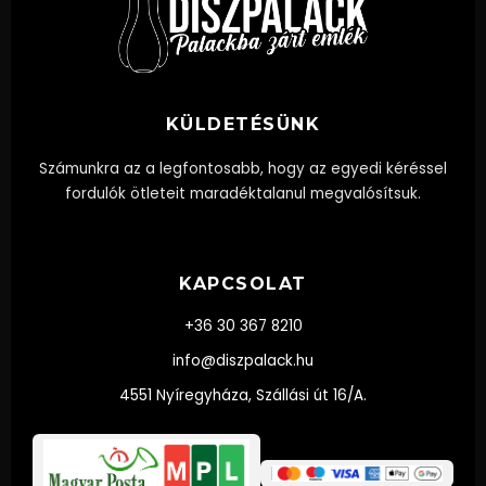
KÜLDETÉSÜNK
Számunkra az a legfontosabb, hogy az egyedi kéréssel
fordulók ötleteit maradéktalanul megvalósítsuk.
KAPCSOLAT
+36 30 367 8210
info@diszpalack.hu
4551 Nyíregyháza, Szállási út 16/A.