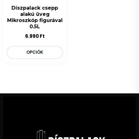
Díszpalack csepp
alakú üveg
Mikroszkóp figurával
0.5L
6.990
Ft
OPCIÓK