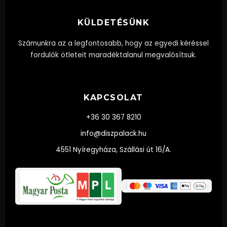
KÜLDETÉSÜNK
Számunkra az a legfontosabb, hogy az egyedi kéréssel
fordulók ötleteit maradéktalanul megvalósítsuk.
KAPCSOLAT
+36 30 367 8210
info@diszpalack.hu
4551 Nyíregyháza, Szállási út 16/A.