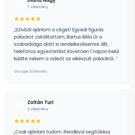
Diána Nagy
DN
7 vélemény
„Szívből ajánlom a céget! Egyedi figurás
palackot csináltattam, Bartus Béla Úr a
szabadsága alatt is rendelkezèsemre állt,
telefonos egyeztetést követően 1 napon belül
küldte nekem a videót az elkészült palackról...”
Google Értékelés
Zoltán Turi
ZT
2 vélemény
„Csak ajánlani tudom. Rendkivül segítőkész