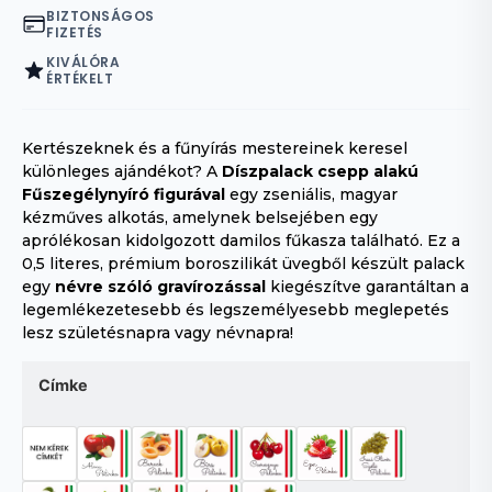
BIZTONSÁGOS
FIZETÉS
KIVÁLÓRA
ÉRTÉKELT
Kertészeknek és a fűnyírás mestereinek keresel
különleges ajándékot? A
Díszpalack csepp alakú
Fűszegélynyíró figurával
egy zseniális, magyar
kézműves alkotás, amelynek belsejében egy
aprólékosan kidolgozott damilos fűkasza található. Ez a
0,5 literes, prémium boroszilikát üvegből készült palack
egy
névre szóló gravírozással
kiegészítve garantáltan a
legemlékezetesebb és legszemélyesebb meglepetés
lesz születésnapra vagy névnapra!
Címke