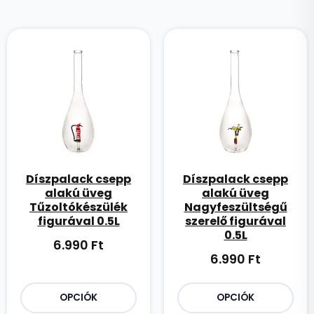
Díszpalack csepp
Díszpalack csepp
alakú üveg
alakú üveg
Tűzoltókészülék
Nagyfeszültségű
figurával 0.5L
szerelő figurával
0.5L
6.990
Ft
6.990
Ft
OPCIÓK
OPCIÓK