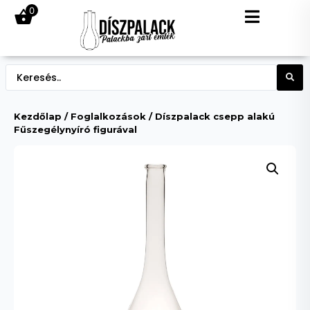
0
Kezdőlap
/
Foglalkozások
/ Díszpalack csepp alakú
Fűszegélynyíró figurával