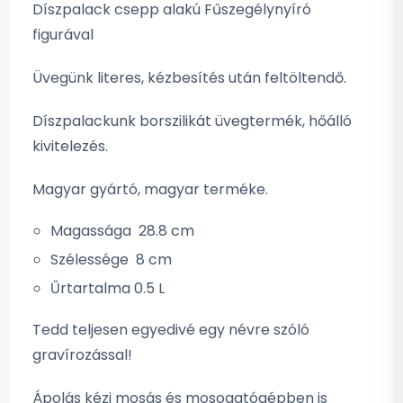
Díszpalack csepp alakú Fűszegélynyíró
figurával
Üvegünk literes, kézbesítés után feltöltendő.
Díszpalackunk borszilikát üvegtermék, hőálló
kivitelezés.
Magyar gyártó, magyar terméke.
Magassága 28.8 cm
Szélessége 8 cm
Űrtartalma 0.5 L
Tedd teljesen egyedivé egy névre szóló
gravírozással!
Ápolás kézi mosás és mosogatógépben is