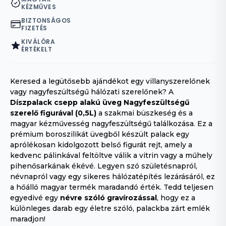
KÉZMŰVES
BIZTONSÁGOS
FIZETÉS
KIVÁLÓRA
ÉRTÉKELT
Keresed a legütősebb ajándékot egy villanyszerelőnek
vagy nagyfeszültségű hálózati szerelőnek?
A
Díszpalack csepp alakú üveg Nagyfeszültségű
szerelő figurával (0,5L)
a szakmai büszkeség és a
magyar kézművesség nagyfeszültségű találkozása.
Ez a
prémium boroszilikát üvegből készült palack egy
aprólékosan kidolgozott belső figurát rejt,
amely a
kedvenc pálinkával feltöltve válik a vitrin vagy a műhely
pihenősarkának ékévé.
Legyen szó születésnapról,
névnapról vagy egy sikeres hálózatépítés lezárásáról,
ez
a hőálló magyar termék maradandó érték.
Tedd teljesen
egyedivé egy
névre szóló gravírozással
,
hogy ez a
különleges darab egy életre szóló,
palackba zárt emlék
maradjon!