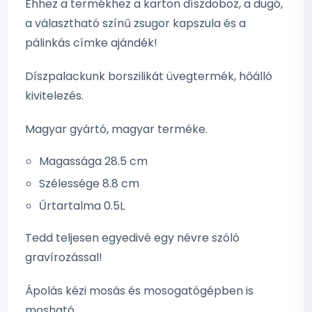
Ehhez a termékhez a karton díszdoboz, a dugó,
a választható színű zsugor kapszula és a
pálinkás címke ajándék!
Díszpalackunk borszilikát üvegtermék, hőálló
kivitelezés.
Magyar gyártó, magyar terméke.
Magassága 28.5 cm
Szélessége 8.8 cm
Űrtartalma 0.5L
Tedd teljesen egyedivé egy névre szóló
gravírozással!
Ápolás kézi mosás és mosogatógépben is
mosható.