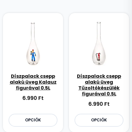
Díszpalack csepp
Díszpalack csepp
alakú üveg Kalauz
alakú üveg
figurával 0.5L
Tűzoltókészülék
figurával 0.5L
6.990
Ft
6.990
Ft
OPCIÓK
OPCIÓK