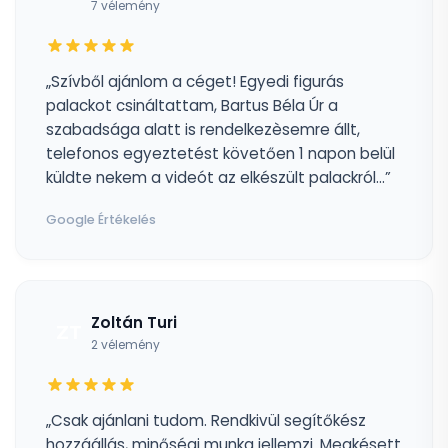
7 vélemény
„Szívből ajánlom a céget! Egyedi figurás
palackot csináltattam, Bartus Béla Úr a
szabadsága alatt is rendelkezèsemre állt,
telefonos egyeztetést követően 1 napon belül
küldte nekem a videót az elkészült palackról...”
Google Értékelés
Zoltán Turi
ZT
2 vélemény
„Csak ajánlani tudom. Rendkivül segítőkész
hozzáállás, minőségi munka jellemzi. Megkésett