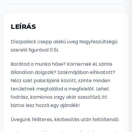
LEÍRÁS
Díszpalack csepp alakú üveg Nagyfeszültségű
szerelő figurával 0.5L
Barátod a munka hőse? Karriernek él, szinte
állandóan dolgozik? Szakmájában elhivatott?
Nézz szét palackjaink között, szinte minden
területnek megtalálod a megfelelőt. Lehet
fodrász, kamionos vagy akár szeszfőző, itt
biztos lesz hozzá egy ajándék!
Üvegünk félliteres, kézbesítés után feltöltendő.