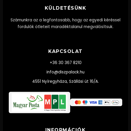
KÜLDETÉSÜNK
Számunkra az a legfontosabb, hogy az egyedi kéréssel
fordulók ötleteit maradéktalanul megvalósítsuk.
KAPCSOLAT
+36 30 367 8210
info@diszpalack.hu
4551 Nyíregyháza, Szállási út 16/A.
INFORMÁCIÓK