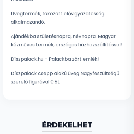
Üvegtermék, fokozott elővigyázatosság
alkalmazandó.
Ajándékba születésnapra, névnapra. Magyar
kézműves termék, országos házhozszállítással!
Díszpalack.hu – Palackba zárt emlék!
Díszpalack csepp alakú üveg Nagyfeszültségű
szerelő figurával 0.5L
ÉRDEKELHET