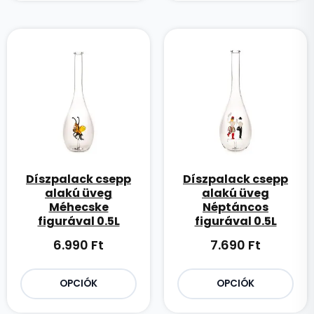
Díszpalack csepp
Díszpalack csepp
alakú üveg
alakú üveg
Méhecske
Néptáncos
figurával 0.5L
figurával 0.5L
6.990
Ft
7.690
Ft
OPCIÓK
OPCIÓK