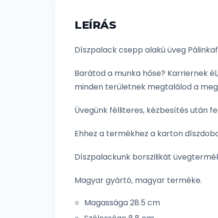
LEÍRÁS
Díszpalack csepp alakú üveg Pálinkafő
Barátod a munka hőse? Karriernek él, 
minden területnek megtalálod a megfel
Üvegünk félliteres, kézbesítés után fe
Ehhez a termékhez a karton díszdoboz
Díszpalackunk borszilikát üvegtermék,
Magyar gyártó, magyar terméke.
Magassága 28.5 cm