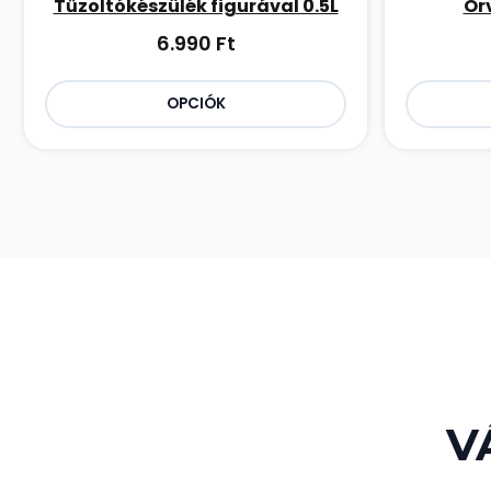
Tűzoltókészülék figurával 0.5L
Orv
6.990
Ft
OPCIÓK
V