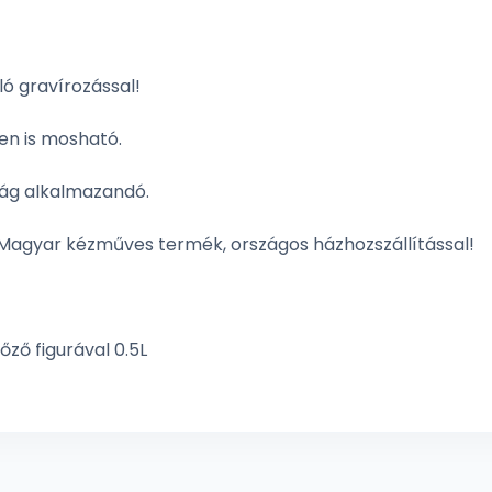
ló gravírozással!
n is mosható.
ság alkalmazandó.
Magyar kézműves termék, országos házhozszállítással!
ző figurával 0.5L