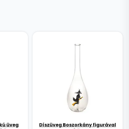
akú üveg
Díszüveg Boszorkány figurával