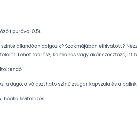
ző figurával 0.5L
szinte állandóan dolgozik? Szakmájában elhivatott? Nézz 
előt. Lehet fodrász, kamionos vagy akár szeszfőző, itt b
ltöltendő.
, a dugó, a választható színű zsugor kapszula és a pálin
 hőálló kivitelezés.