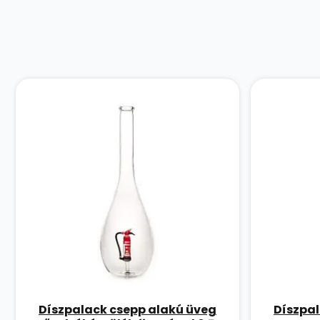
Díszpalack csepp alakú üveg
Díszpal