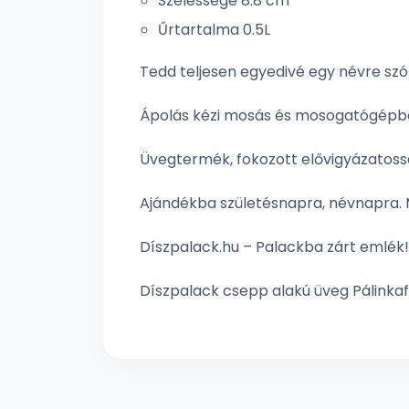
Szélessége 8.8 cm
Űrtartalma 0.5L
Tedd teljesen egyedivé egy névre szó
Ápolás kézi mosás és mosogatógépbe
Üvegtermék, fokozott elővigyázatos
Ajándékba születésnapra, névnapra. 
Díszpalack.hu – Palackba zárt emlék!
Díszpalack csepp alakú üveg Pálinkafő