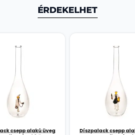
ÉRDEKELHET
ack csepp alakú üveg
Díszpalack csepp al