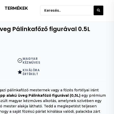
TERMÉKEK
veg Pálinkafőző figurával 0.5L
MAGYAR
KÉZMŰVES
KIVÁLÓRA
ÉRTÉKELT
azi pálinkafőző mesternek vagy a főzés fortélyai iránt
pp alakú üveg Pálinkafőző figurával (0,5L)
egy prémium
észült magyar kézműves alkotás, amelynek szívében egy
ó mester alakja látható. Tedd a meglepetést teljesen
 hogy a saját főzésű párlat kínálása valódi, palackba zárt