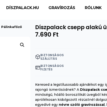
DÍSZPALACK.HU
GRAVÍROZÁS
RÓLUNK
Díszpalack csepp alakú ü
 Pálinkafőző
7.690
Ft
BIZTONSÁGOS
SZÁLLÍTÁS
BIZTONSÁGOS
FIZETÉS
Keresed a legstílusosabb ajándékot egy ig
rajongó ismerősödnek? A
Díszpalack cse
minőségű, hőálló boroszilikát üvegből k
aprólékosan kidolgozott rézüstnél dolgoz
egyedivé egy
névre szóló gravírozással
,