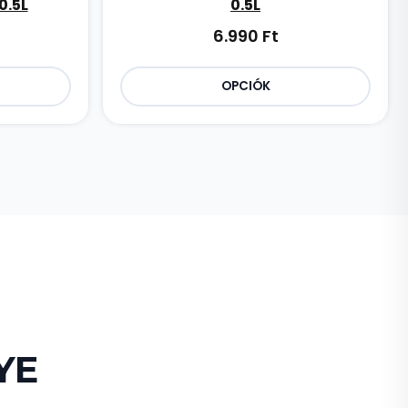
0.5L
0.5L
6.990
Ft
OPCIÓK
YE