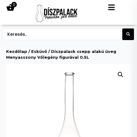
0
Kezdőlap
/
Esküvő
/ Díszpalack csepp alakú üveg
Menyasszony Vőlegény figurával 0.5L