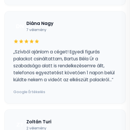
Diána Nagy
DN
7 vélemény
„Szívből ajánlom a céget! Egyedi figurás
palackot csináltattam, Bartus Béla Úr a
szabadsága alatt is rendelkezèsemre állt,
telefonos egyeztetést követően 1 napon belül
küldte nekem a videót az elkészült palackról...”
Google Értékelés
Zoltán Turi
ZT
2 vélemény