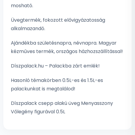
mosható.
Üvegtermék, fokozott elővigyázatosság
alkalmazandó.
Ajándékba születésnapra, névnapra. Magyar
kézműves termék, országos házhozszállítással!
Díszpalack.hu – Palackba zárt emlék!
Hasonló témakörben 0.5L-es és 1.5L-es
palackunkat is megtalálod!
Díszpalack csepp alakú üveg Menyasszony
Vőlegény figurával 0.5L