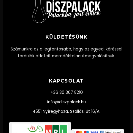
KÜLDETÉSÜNK
Számunkra az a legfontosabb, hogy az egyedi kéréssel
fordulók ötleteit maradéktalanul megvalósítsuk.
KAPCSOLAT
+36 30 367 8210
info@diszpalack.hu
4551 Nyíregyháza, Szállási út 16/A.