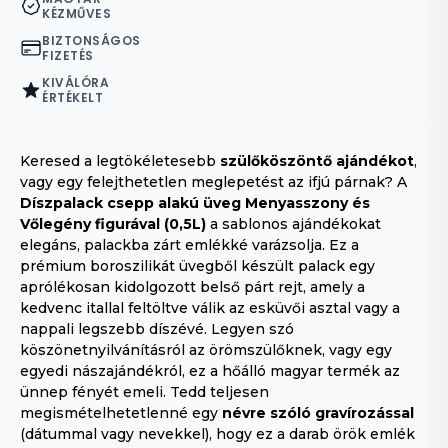
KÉZMŰVES
BIZTONSÁGOS
FIZETÉS
KIVÁLÓRA
ÉRTÉKELT
Keresed a legtökéletesebb
szülőköszöntő ajándékot
,
vagy egy felejthetetlen meglepetést az ifjú párnak? A
Díszpalack csepp alakú üveg Menyasszony és
Vőlegény figurával (0,5L)
a sablonos ajándékokat
elegáns, palackba zárt emlékké varázsolja. Ez a
prémium boroszilikát üvegből készült palack egy
aprólékosan kidolgozott belső párt rejt, amely a
kedvenc itallal feltöltve válik az esküvői asztal vagy a
nappali legszebb díszévé. Legyen szó
köszönetnyilvánításról az örömszülőknek, vagy egy
egyedi nászajándékról, ez a hőálló magyar termék az
ünnep fényét emeli. Tedd teljesen
megismételhetetlenné egy
névre szóló gravírozással
(dátummal vagy nevekkel), hogy ez a darab örök emlék