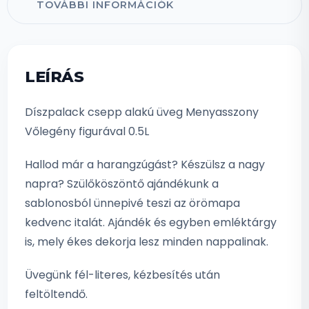
TOVÁBBI INFORMÁCIÓK
LEÍRÁS
Díszpalack csepp alakú üveg Menyasszony
Vőlegény figurával 0.5L
Hallod már a harangzúgást? Készülsz a nagy
napra? Szülőköszöntő ajándékunk a
sablonosból ünnepivé teszi az örömapa
kedvenc italát. Ajándék és egyben emléktárgy
is, mely ékes dekorja lesz minden nappalinak.
Üvegünk fél-literes, kézbesítés után
feltöltendő.