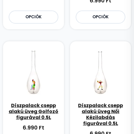
6.990
Ft
OPCIÓK
OPCIÓK
Díszpalack csepp
Díszpalack csepp
alakú üveg Golfozó
alakú üveg Női
figurával 0.5L
Kézilabdás
figurával 0.5L
6.990
Ft
6.990
Ft