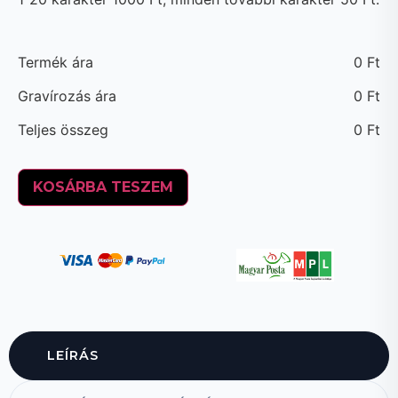
Termék ára
0
Ft
Gravírozás ára
0
Ft
Teljes összeg
0
Ft
KOSÁRBA TESZEM
LEÍRÁS