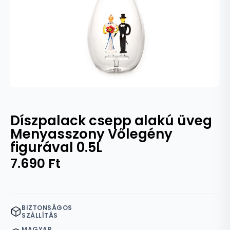
Díszpalack csepp alakú üveg
Menyasszony Vőlegény
figurával 0.5L
7.690
Ft
BIZTONSÁGOS
SZÁLLÍTÁS
MAGYAR