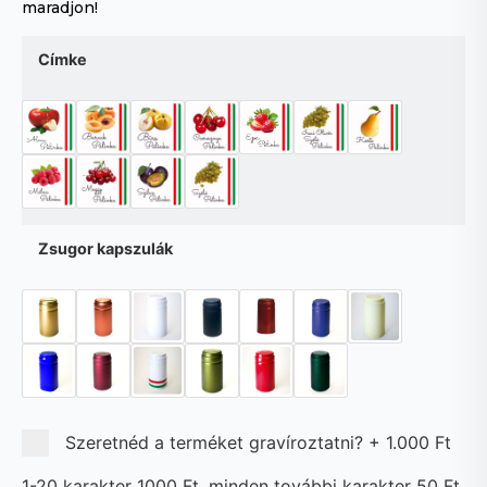
maradjon!
Címke
Zsugor kapszulák
Szeretnéd a terméket gravíroztatni?
+
1.000 Ft
1-20 karakter 1000 Ft, minden további karakter 50 Ft.