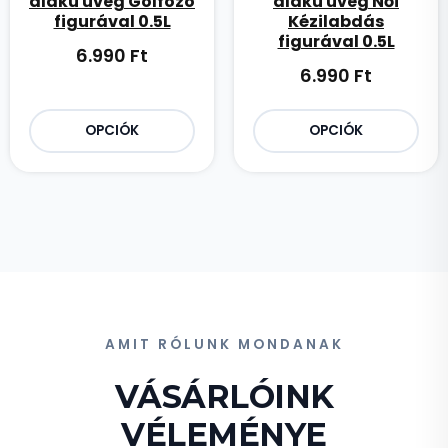
alakú üveg Golfozó
alakú üveg Női
figurával 0.5L
Kézilabdás
figurával 0.5L
6.990
Ft
6.990
Ft
OPCIÓK
OPCIÓK
AMIT RÓLUNK MONDANAK
VÁSÁRLÓINK
VÉLEMÉNYE