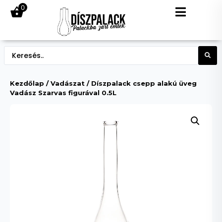
0
Kezdőlap
/
Vadászat
/ Díszpalack csepp alakú üveg
Vadász Szarvas figurával 0.5L