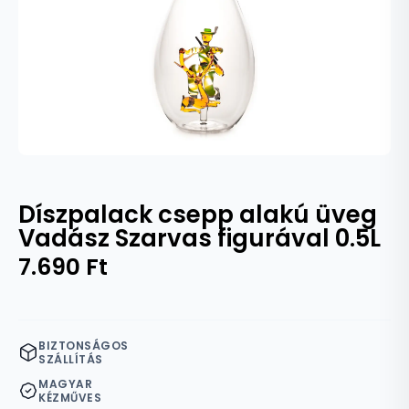
Díszpalack csepp alakú üveg
Vadász Szarvas figurával 0.5L
7.690
Ft
BIZTONSÁGOS
SZÁLLÍTÁS
MAGYAR
KÉZMŰVES