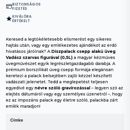
BIZTONSÁGOS
FIZETÉS
KIVÁLÓRA
ÉRTÉKELT
Keresed a legtökéletesebb elismerést egy sikeres
hajtás után, vagy egy emlékezetes ajándékot az erdő
hivatásos járóinak? A
Díszpalack csepp alakú üveg
Vadász szarvas figurával (0,5L)
a magyar kézműves
üvegművészet egyik legrészletgazdagabb darabja. A
prémium borszilikát üveg csepp formája elegánsan
keretezi a palack belsejében zajló kézzel készített
vadászati jelenetet. Tedd a meglepetést teljesen
egyedivé egy
névre szóló gravírozással
– legyen szó az
elejtés dátumáról vagy egy személyes üzenetről –, hogy
ez az impozáns palack egy életre szóló, palackba zárt
emlék maradjon!
Címke