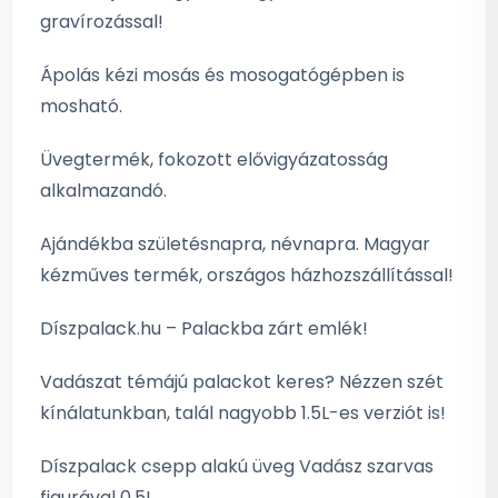
gravírozással!
Ápolás kézi mosás és mosogatógépben is
mosható.
Üvegtermék, fokozott elővigyázatosság
alkalmazandó.
Ajándékba születésnapra, névnapra. Magyar
kézműves termék, országos házhozszállítással!
Díszpalack.hu – Palackba zárt emlék!
Vadászat témájú palackot keres? Nézzen szét
kínálatunkban, talál nagyobb 1.5L-es verziót is!
Díszpalack csepp alakú üveg Vadász szarvas
figurával 0.5L