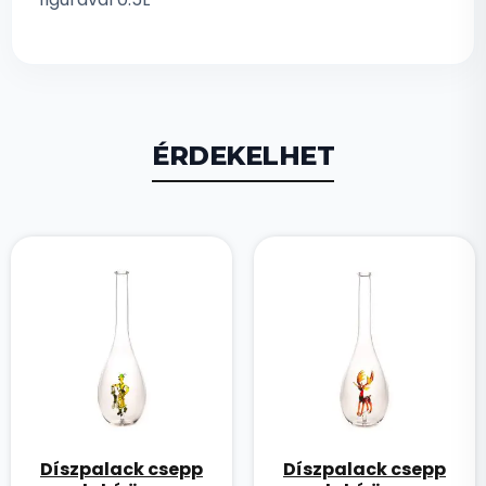
ÉRDEKELHET
Díszpalack csepp
Díszpalack csepp