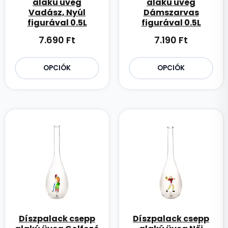
alakú üveg
alakú üveg
Vadász, Nyúl
Dámszarvas
figurával 0.5L
figurával 0.5L
7.690
Ft
7.190
Ft
OPCIÓK
OPCIÓK
Díszpalack csepp
Díszpalack csepp