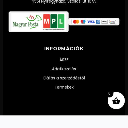
4551 Nyíregyháza, Szállási út 16/A.
INFORMÁCIÓK
ÁSZF
Adatkezelés
Elállás a szerződéstől
Termékek
0
© 2024 Díszpalack.hu - Palackba zárt emlék