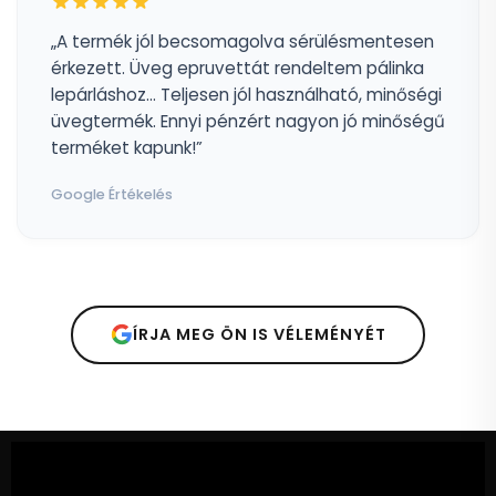
„A termék jól becsomagolva sérülésmentesen
érkezett. Üveg epruvettát rendeltem pálinka
lepárláshoz... Teljesen jól használható, minőségi
üvegtermék. Ennyi pénzért nagyon jó minőségű
terméket kapunk!”
Google Értékelés
ÍRJA MEG ÖN IS VÉLEMÉNYÉT