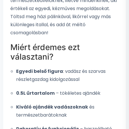
természetkedvelőknek, illetve mindenkinek, aki
értékeli az egyedi, kézműves megoldásokat.
Töltsd meg házi pálinkával, likőrrel vagy más
különleges itallal, és add át méltó
csomagolásban!
Miért érdemes ezt
választani?
Egyedi belső figura
: vadász és szarvas
részletgazdag kidolgozással
0.5L űrtartalom
– tökéletes ajándék
Kiváló ajándék vadászoknak
és
természetbarátoknak
Dekoratív és funkcionális
– használható