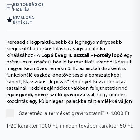
BIZTONSÁGOS
FIZETÉS
KIVÁLÓRA
ÉRTÉKELT
Keresed a legpraktikusabb és leghagyományosabb
kiegészítőt a borkóstoláshoz vagy a pálinka
kínálásához? A
Lopó üveg 1L asztali – Fortély lopó
egy
prémium minőségű, hőálló boroszilikát üvegből készült
magyar kézműves remekmű. Ez az asztali díszként is
funkcionáló eszköz lehetővé teszi a borászatokból
ismert, klasszikus „lopózás” élményét közvetlenül az
asztalnál. Tedd az ajándékot valóban felejthetetlenné
egy
egyedi, névre szóló gravírozással
, hogy minden
koccintás egy különleges, palackba zárt emlékké váljon!
Szeretnéd a terméket gravíroztatni?
+
1.000 Ft
1-20 karakter 1000 Ft, minden további karakter 50 Ft.