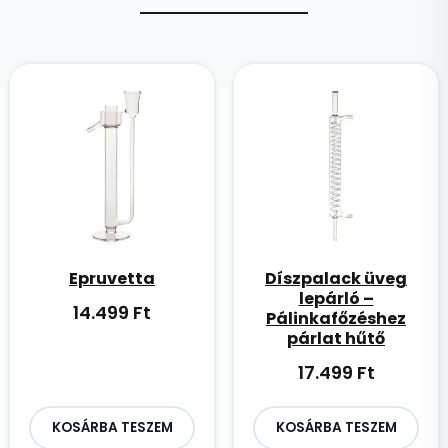
Epruvetta
Díszpalack üveg
lepárló –
14.499
Ft
Pálinkafőzéshez
párlat hűtő
17.499
Ft
KOSÁRBA TESZEM
KOSÁRBA TESZEM