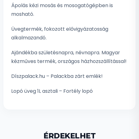
Ápolás kézi mosás és mosogatógépben is
mosható.
Üvegtermék, fokozott elővigyázatosság
alkalmazandó.
Ajándékba születésnapra, névnapra. Magyar
kézműves termék, országos házhozszállítással!
Díszpalack.hu – Palackba zárt emlék!
Lopó üveg 1L asztali – Fortély lopó
ÉRDEKELHET