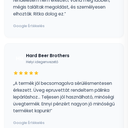
rendelésem nem érkezett volna meg időben,
mégis találtak megoldást, és személyesen
elhozták. Ritka dolog ez.”
Google Értékelés
Hard Beer Brothers
HB
Helyi idegenvezető
„A termék jól becsomagolva sérülésmentesen
érkezett. Üveg epruvettát rendeltem pálinka
lepárláshoz... Teljesen jól használható, minőségi
üvegtermék. Ennyi pénzért nagyon jó minőségű
terméket kapunk!”
Google Értékelés