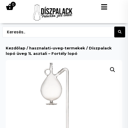
0
Kezdőlap
/
hasznalati-uveg-termekek
/ Díszpalack
lopó üveg 1L asztali – Fortély lopó