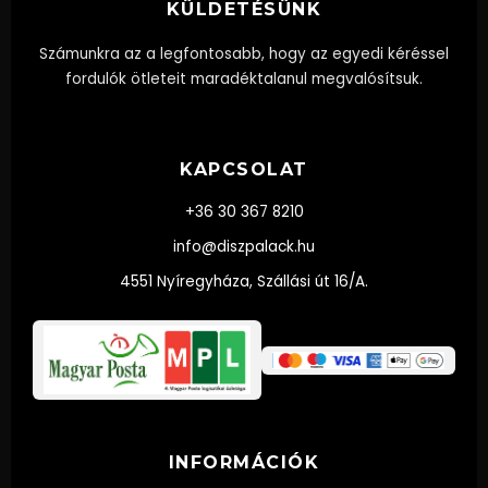
KÜLDETÉSÜNK
Számunkra az a legfontosabb, hogy az egyedi kéréssel
fordulók ötleteit maradéktalanul megvalósítsuk.
KAPCSOLAT
+36 30 367 8210
info@diszpalack.hu
4551 Nyíregyháza, Szállási út 16/A.
INFORMÁCIÓK