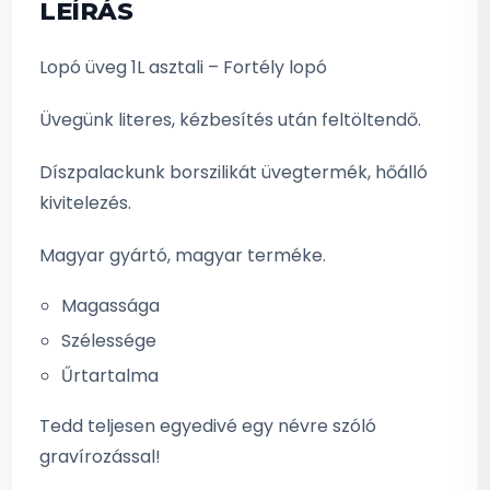
LEÍRÁS
Lopó üveg 1L asztali – Fortély lopó
Üvegünk literes, kézbesítés után feltöltendő.
Díszpalackunk borszilikát üvegtermék, hőálló
kivitelezés.
Magyar gyártó, magyar terméke.
Magassága
Szélessége
Űrtartalma
Tedd teljesen egyedivé egy névre szóló
gravírozással!