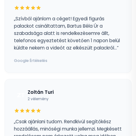
„Szívből ajánlom a céget! Egyedi figurás
palackot csináltattam, Bartus Béla Úr a
szabadsága alatt is rendelkezèsemre állt,
telefonos egyeztetést követően 1 napon belül
küldte nekem a videót az elkészült palackról...”
Google Értékelés
Zoltán Turi
ZT
2 vélemény
„Csak ajánlani tudom. Rendkivül segítőkész
hozzáállás, minőségi munka jellemzi. Megkésett