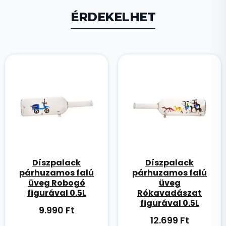
ÉRDEKELHET
Díszpalack
Díszpalack
párhuzamos falú
párhuzamos falú
üveg Robogó
üveg
figurával 0.5L
Rókavadászat
figurával 0.5L
9.990
Ft
12.699
Ft