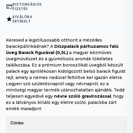
BIZTONSÁGOS
FIZETÉS
KIVÁLÓRA
ÉRTÉKELT
Keresed a legstílusosabb otthont a mézédes
barackpálinkádnak? A
Díszpalack párhuzamos falú
üveg Barack figurával (0,5L)
a magyar kézműves
üvegművészet és a gyümölcsös aromák tökéletes
találkozása. Ez a prémium boroszilikát üvegből készült
palack egy aprólékosan kidolgozott belső barack figurát
rejt, amely a nemes nedűvel feltöltve kel igazán életre.
Legyen szó születésnapról vagy névnapról, ez a
minőségi magyar termék utánozhatatlan ajándék. Tedd
teljesen egyedivé egy
névre szóló gravírozással
, hogy
ez a látványos kínáló egy életre szóló, palackba zárt
emlék maradjon!
Címke