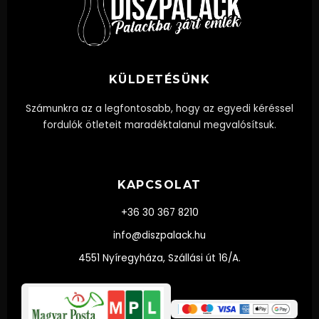
KÜLDETÉSÜNK
Számunkra az a legfontosabb, hogy az egyedi kéréssel
fordulók ötleteit maradéktalanul megvalósítsuk.
KAPCSOLAT
+36 30 367 8210
info@diszpalack.hu
4551 Nyíregyháza, Szállási út 16/A.