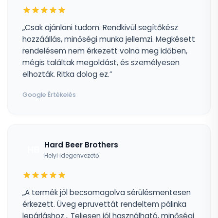
„Csak ajánlani tudom. Rendkivül segítőkész
hozzáállás, minőségi munka jellemzi. Megkésett
rendelésem nem érkezett volna meg időben,
mégis találtak megoldást, és személyesen
elhozták. Ritka dolog ez.”
Google Értékelés
Hard Beer Brothers
HB
Helyi idegenvezető
„A termék jól becsomagolva sérülésmentesen
érkezett. Üveg epruvettát rendeltem pálinka
lepárláshoz... Teljesen jól használható, minőségi