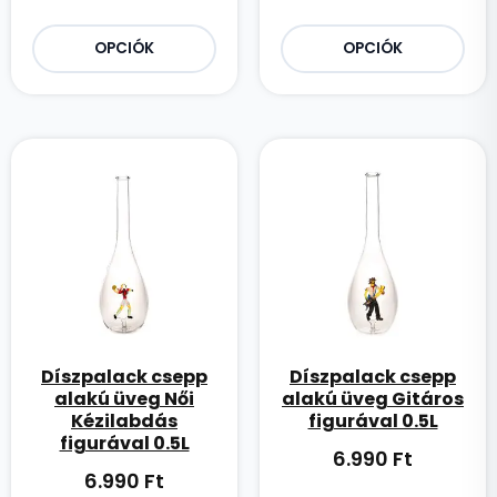
OPCIÓK
OPCIÓK
Díszpalack csepp
Díszpalack csepp
alakú üveg Női
alakú üveg Gitáros
Kézilabdás
figurával 0.5L
figurával 0.5L
6.990
Ft
6.990
Ft