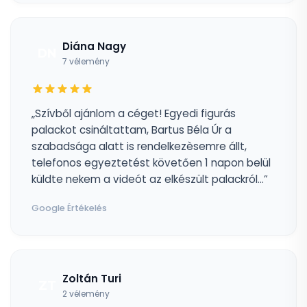
Diána Nagy
DN
7 vélemény
„Szívből ajánlom a céget! Egyedi figurás
palackot csináltattam, Bartus Béla Úr a
szabadsága alatt is rendelkezèsemre állt,
telefonos egyeztetést követően 1 napon belül
küldte nekem a videót az elkészült palackról...”
Google Értékelés
Zoltán Turi
ZT
2 vélemény