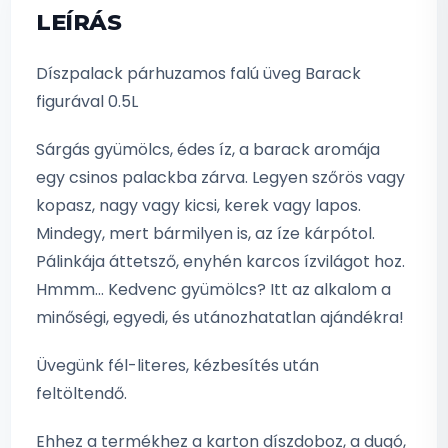
LEÍRÁS
Díszpalack párhuzamos falú üveg Barack
figurával 0.5L
Sárgás gyümölcs, édes íz, a barack aromája
egy csinos palackba zárva. Legyen szőrös vagy
kopasz, nagy vagy kicsi, kerek vagy lapos.
Mindegy, mert bármilyen is, az íze kárpótol.
Pálinkája áttetsző, enyhén karcos ízvilágot hoz.
Hmmm… Kedvenc gyümölcs? Itt az alkalom a
minőségi, egyedi, és utánozhatatlan ajándékra!
Üvegünk fél-literes, kézbesítés után
feltöltendő.
Ehhez a termékhez a karton díszdoboz, a dugó,