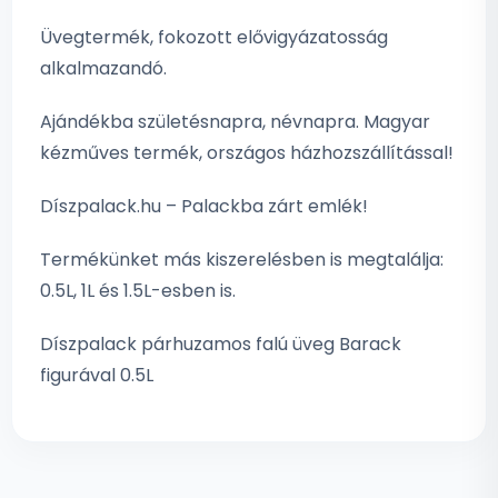
Üvegtermék, fokozott elővigyázatosság
alkalmazandó.
Ajándékba születésnapra, névnapra. Magyar
kézműves termék, országos házhozszállítással!
Díszpalack.hu – Palackba zárt emlék!
Termékünket más kiszerelésben is megtalálja:
0.5L, 1L és 1.5L-esben is.
Díszpalack párhuzamos falú üveg Barack
figurával 0.5L