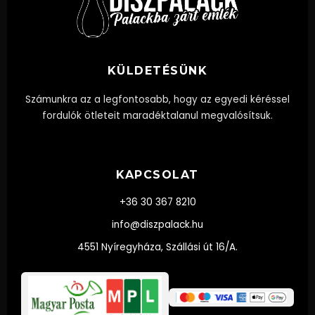
KÜLDETÉSÜNK
Számunkra az a legfontosabb, hogy az egyedi kéréssel
fordulók ötleteit maradéktalanul megvalósítsuk.
KAPCSOLAT
+36 30 367 8210
info@diszpalack.hu
4551 Nyíregyháza, Szállási út 16/A.