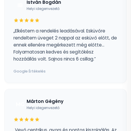
István Bogdán
IB
Helyi idegenvezető
„Elkéstem a rendelés leadásával. Esküvőre
rendeltem üveget 2 nappal az esküvő előtt, de
ennek ellenére megérkezett még előtte...
Folyamatosan kedves és segítőkész
hozzáállás volt. Sajnos nincs 6 csillag.”
Google Értékelés
Márton Gégény
MG
Helyi idegenvezető
„Vevő centrikus, gyors és pontos kiszolgálás. Az