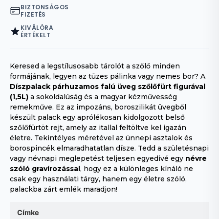
BIZTONSÁGOS
FIZETÉS
KIVÁLÓRA
ÉRTÉKELT
Keresed a legstílusosabb tárolót a szőlő minden
formájának, legyen az tüzes pálinka vagy nemes bor? A
Díszpalack párhuzamos falú üveg szőlőfürt figurával
(1,5L)
a sokoldalúság és a magyar kézművesség
remekműve. Ez az impozáns, boroszilikát üvegből
készült palack egy aprólékosan kidolgozott belső
szőlőfürtöt rejt, amely az itallal feltöltve kel igazán
életre. Tekintélyes méretével az ünnepi asztalok és
borospincék elmaradhatatlan dísze. Tedd a születésnapi
vagy névnapi meglepetést teljesen egyedivé egy
névre
szóló gravírozással
, hogy ez a különleges kínáló ne
csak egy használati tárgy, hanem egy életre szóló,
palackba zárt emlék maradjon!
Címke