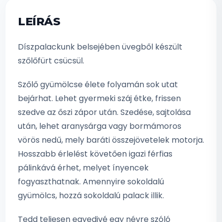
LEÍRÁS
Díszpalackunk belsejében üvegből készült
szőlőfürt csücsül.
Szőlő gyümölcse élete folyamán sok utat
bejárhat. Lehet gyermeki száj étke, frissen
szedve az őszi zápor után. Szedése, sajtolása
után, lehet aranysárga vagy bormámoros
vörös nedű, mely baráti összejövetelek motorja.
Hosszabb érlelést követően igazi férfias
pálinkává érhet, melyet ínyencek
fogyaszthatnak. Amennyire sokoldalú
gyümölcs, hozzá sokoldalú palack illik.
Tedd teljesen egyedivé egy névre szóló