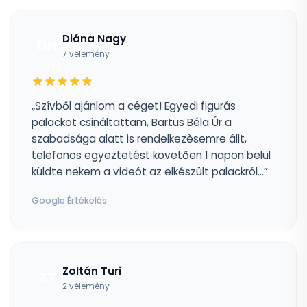
Diána Nagy
DN
7 vélemény
„Szívből ajánlom a céget! Egyedi figurás
palackot csináltattam, Bartus Béla Úr a
szabadsága alatt is rendelkezèsemre állt,
telefonos egyeztetést követően 1 napon belül
küldte nekem a videót az elkészült palackról...”
Google Értékelés
Zoltán Turi
ZT
2 vélemény