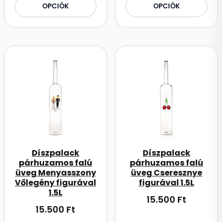
OPCIÓK
OPCIÓK
Díszpalack
Díszpalack
párhuzamos falú
párhuzamos falú
üveg Menyasszony
üveg Cseresznye
Vőlegény figurával
figurával 1.5L
1.5L
15.500
Ft
15.500
Ft