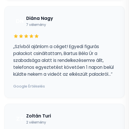
Diána Nagy
DN
7 vélemény
„Szívből ajánlom a céget! Egyedi figurás
palackot csináltattam, Bartus Béla Úr a
szabadsága alatt is rendelkezèsemre állt,
telefonos egyeztetést követően 1 napon belül
küldte nekem a videót az elkészült palackról...”
Google Értékelés
Zoltán Turi
ZT
2 vélemény