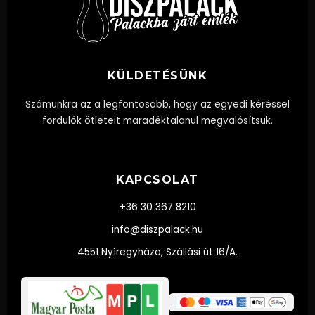
KÜLDETÉSÜNK
Számunkra az a legfontosabb, hogy az egyedi kéréssel
fordulók ötleteit maradéktalanul megvalósítsuk.
KAPCSOLAT
+36 30 367 8210
info@diszpalack.hu
4551 Nyíregyháza, Szállási út 16/A.