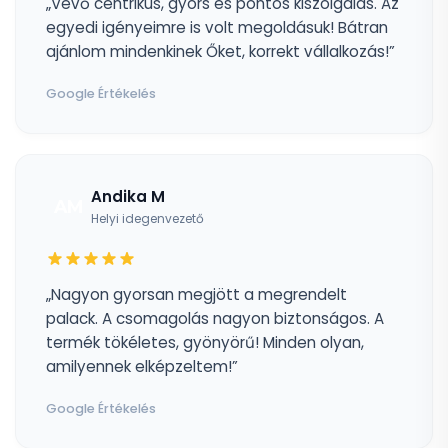
„Vevő centrikus, gyors és pontos kiszolgálás. Az
egyedi igényeimre is volt megoldásuk! Bátran
ajánlom mindenkinek Őket, korrekt vállalkozás!”
Google Értékelés
Andika M
AM
Helyi idegenvezető
„Nagyon gyorsan megjött a megrendelt
palack. A csomagolás nagyon biztonságos. A
termék tökéletes, gyönyörű! Minden olyan,
amilyennek elképzeltem!”
Google Értékelés