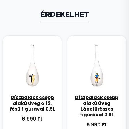
ÉRDEKELHET
Díszpalack csepp
Díszpalack csepp
alakú üveg olló,
alakú üveg
fésű figurával 0.5L
Láncfűrészes
figurával 0.5L
6.990
Ft
6.990
Ft