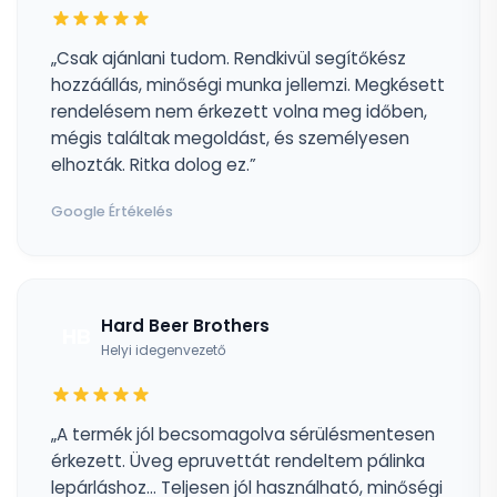
„Csak ajánlani tudom. Rendkivül segítőkész
hozzáállás, minőségi munka jellemzi. Megkésett
rendelésem nem érkezett volna meg időben,
mégis találtak megoldást, és személyesen
elhozták. Ritka dolog ez.”
Google Értékelés
Hard Beer Brothers
HB
Helyi idegenvezető
„A termék jól becsomagolva sérülésmentesen
érkezett. Üveg epruvettát rendeltem pálinka
lepárláshoz... Teljesen jól használható, minőségi