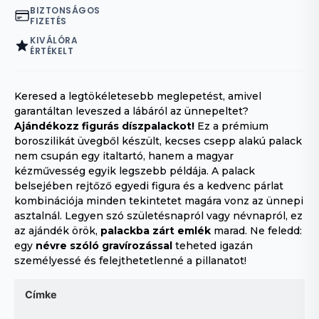
BIZTONSÁGOS
FIZETÉS
KIVÁLÓRA
ÉRTÉKELT
Keresed a legtökéletesebb meglepetést, amivel
garantáltan leveszed a lábáról az ünnepeltet?
Ajándékozz figurás díszpalackot!
Ez a prémium
boroszilikát üvegből készült, kecses csepp alakú palack
nem csupán egy italtartó, hanem a magyar
kézművesség egyik legszebb példája. A palack
belsejében rejtőző egyedi figura és a kedvenc párlat
kombinációja minden tekintetet magára vonz az ünnepi
asztalnál. Legyen szó születésnapról vagy névnapról, ez
az ajándék örök,
palackba zárt emlék
marad. Ne feledd:
egy
névre szóló gravírozással
teheted igazán
személyessé és felejthetetlenné a pillanatot!
Címke