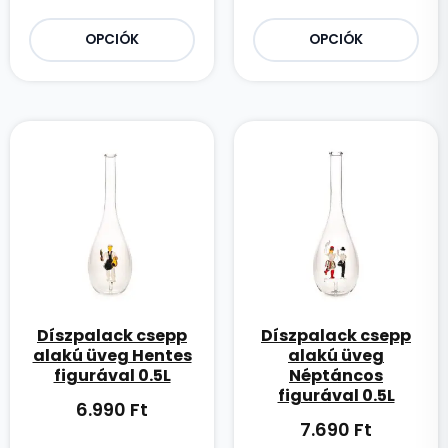
OPCIÓK
OPCIÓK
Díszpalack csepp
Díszpalack csepp
alakú üveg Hentes
alakú üveg
figurával 0.5L
Néptáncos
figurával 0.5L
6.990
Ft
7.690
Ft