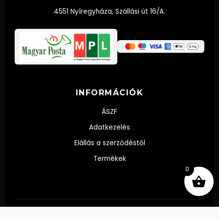
4551 Nyíregyháza, Szállási út 16/A.
INFORMÁCIÓK
ÁSZF
Adatkezelés
Elállás a szerződéstől
Termékek
0
© 2024 Díszpalack.hu - Palackba zárt emlék