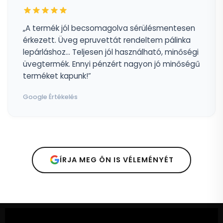
„A termék jól becsomagolva sérülésmentesen
érkezett. Üveg epruvettát rendeltem pálinka
lepárláshoz... Teljesen jól használható, minőségi
üvegtermék. Ennyi pénzért nagyon jó minőségű
terméket kapunk!”
Google Értékelés
ÍRJA MEG ÖN IS VÉLEMÉNYÉT