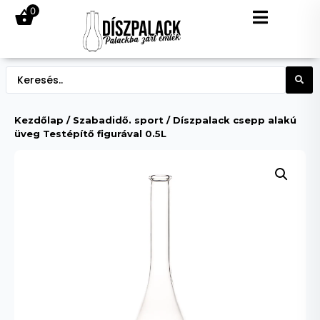
0
Kezdőlap
/
Szabadidő. sport
/ Díszpalack csepp alakú
üveg Testépítő figurával 0.5L