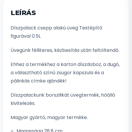
LEÍRÁS
Díszpalack csepp alakú üveg Testépítő
figurával 0.5L
Üvegünk félliteres, kézbesítés után feltöltendő.
Ehhez a termékhez a karton díszdoboz, a dugó,
a választható színű zsugor kapszula és a
pálinkás címke ajándék!
Díszpalackunk borszilikát üvegtermék, hőálló
kivitelezés.
Magyar gyártó, magyar terméke.
Magassága 28.8 cm