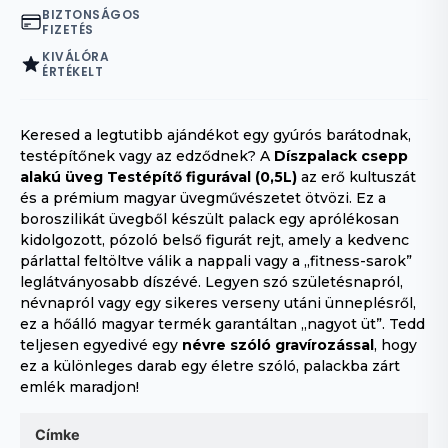
BIZTONSÁGOS
FIZETÉS
KIVÁLÓRA
ÉRTÉKELT
Keresed a legtutibb ajándékot egy gyúrós barátodnak,
testépítőnek vagy az edződnek? A
Díszpalack csepp
alakú üveg Testépítő figurával (0,5L)
az erő kultuszát
és a prémium magyar üvegművészetet ötvözi. Ez a
boroszilikát üvegből készült palack egy aprólékosan
kidolgozott, pózoló belső figurát rejt, amely a kedvenc
párlattal feltöltve válik a nappali vagy a „fitness-sarok”
leglátványosabb díszévé. Legyen szó születésnapról,
névnapról vagy egy sikeres verseny utáni ünneplésről,
ez a hőálló magyar termék garantáltan „nagyot üt”. Tedd
teljesen egyedivé egy
névre szóló gravírozással
, hogy
ez a különleges darab egy életre szóló, palackba zárt
emlék maradjon!
Címke