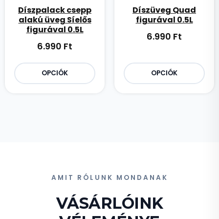
Díszpalack csepp
Díszüveg Quad
alakú üveg Síelős
figurával 0.5L
figurával 0.5L
6.990
Ft
6.990
Ft
OPCIÓK
OPCIÓK
AMIT RÓLUNK MONDANAK
VÁSÁRLÓINK