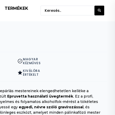
TERMÉKEK
MAGYAR
KÉZMŰVES
KIVÁLÓRA
ÉRTÉKELT
lepárlás mestereinek elengedhetetlen kelléke a
zült
Epruvetta használati üvegtermék
. Ez a profi,
yelmes és folyamatos alkoholfok-mérést a tökéletes
lyessé egy
egyedi, névre szóló gravírozással
, és
ülönleges eszközt, amelyet minden pálinkafőző mester