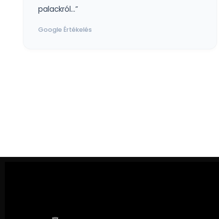
palackról...”
Google Értékelés