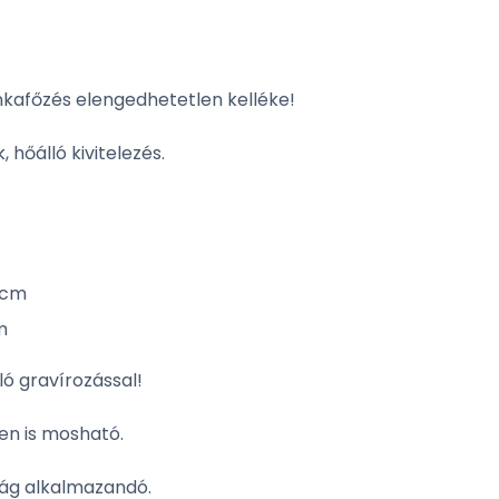
nkafőzés elengedhetetlen kelléke!
 hőálló kivitelezés.
 cm
m
ló gravírozással!
n is mosható.
ság alkalmazandó.