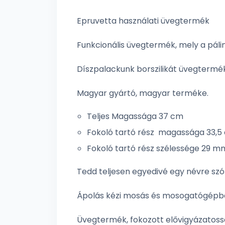
Epruvetta használati üvegtermék
Funkcionális üvegtermék, mely a páli
Díszpalackunk borszilikát üvegtermék,
Magyar gyártó, magyar terméke.
Teljes Magassága 37 cm
Fokoló tartó rész magassága 33,5
Fokoló tartó rész szélessége 29 m
Tedd teljesen egyedivé egy névre szó
Ápolás kézi mosás és mosogatógépbe
Üvegtermék, fokozott elővigyázatos