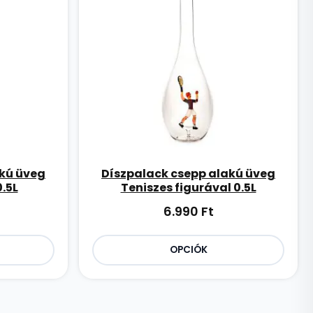
akú üveg
Díszpalack csepp alakú üveg
0.5L
Teniszes figurával 0.5L
6.990
Ft
OPCIÓK