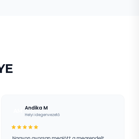
YE
Andika M
AM
Helyi idegenvezető
„Nagyon gyorsan megjött a megrendelt