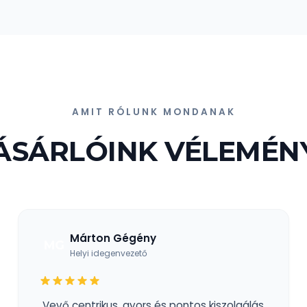
AMIT RÓLUNK MONDANAK
ÁSÁRLÓINK VÉLEMÉN
Márton Gégény
MG
Helyi idegenvezető
„Vevő centrikus, gyors és pontos kiszolgálás.