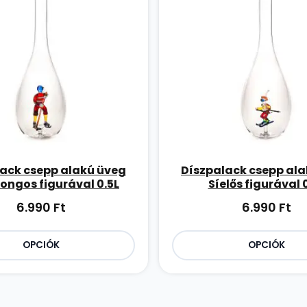
ack csepp alakú üveg
Díszpalack csepp al
ongos figurával 0.5L
Síelős figurával 
6.990
Ft
6.990
Ft
OPCIÓK
OPCIÓK