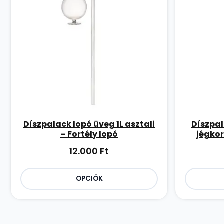
Díszpalack lopó üveg 1L asztali
Díszpal
– Fortély lopó
jégkor
12.000
Ft
OPCIÓK