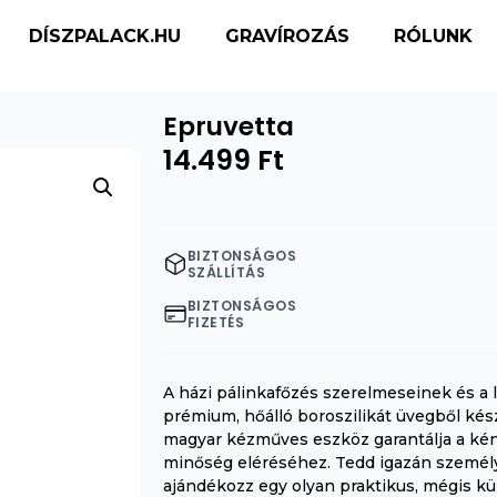
DÍSZPALACK.HU
GRAVÍROZÁS
RÓLUNK
Epruvetta
14.499
Ft
BIZTONSÁGOS
SZÁLLÍTÁS
BIZTONSÁGOS
FIZETÉS
A házi pálinkafőzés szerelmeseinek és a 
prémium, hőálló boroszilikát üvegből kés
magyar kézműves eszköz garantálja a kén
minőség eléréséhez. Tedd igazán szemé
ajándékozz egy olyan praktikus, mégis k