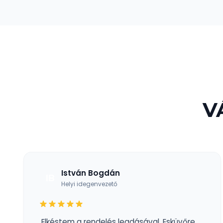
V
István Bogdán
IB
Helyi idegenvezető
„Elkéstem a rendelés leadásával. Esküvőre