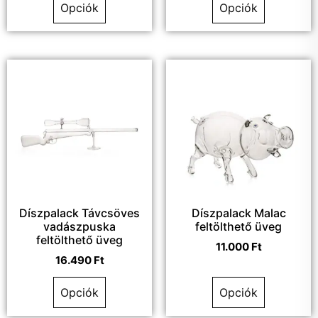
Opciók
Opciók
Díszpalack Távcsöves
Díszpalack Malac
vadászpuska
feltölthető üveg
feltölthető üveg
11.000
Ft
16.490
Ft
Opciók
Opciók