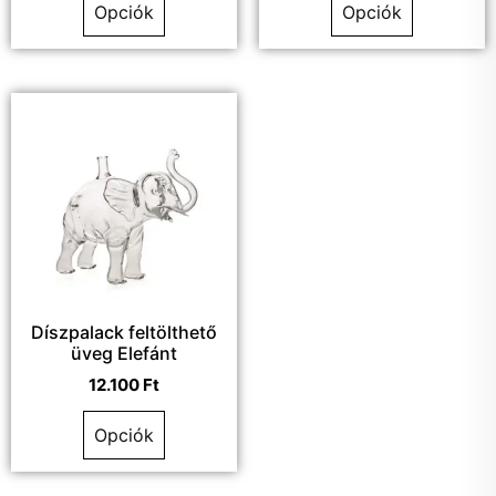
Opciók
Opciók
Díszpalack feltölthető
üveg Elefánt
12.100
Ft
Opciók