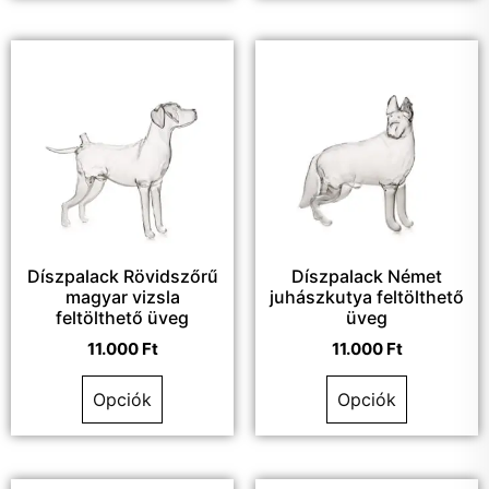
Díszpalack Rövidszőrű
Díszpalack Német
magyar vizsla
juhászkutya feltölthető
feltölthető üveg
üveg
11.000
Ft
11.000
Ft
Opciók
Opciók