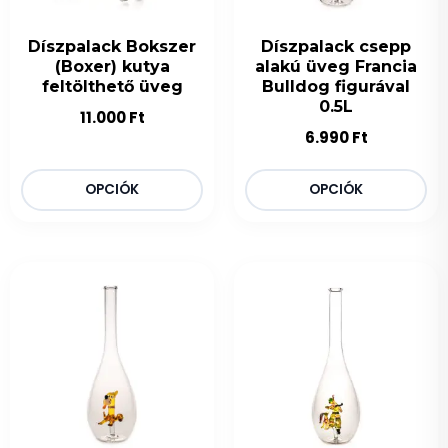
Díszpalack Bokszer
Díszpalack csepp
(Boxer) kutya
alakú üveg Francia
feltölthető üveg
Bulldog figurával
0.5L
11.000
Ft
6.990
Ft
OPCIÓK
OPCIÓK