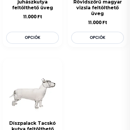
juhászkutya
Rövidszőrű magyar
feltölthető üveg
vizsla feltölthető
üveg
11.000
Ft
11.000
Ft
OPCIÓK
OPCIÓK
Díszpalack Tacskó
kutya feltölthető