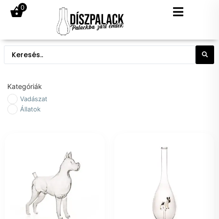
0
Kategóriák
Vadászat
Állatok