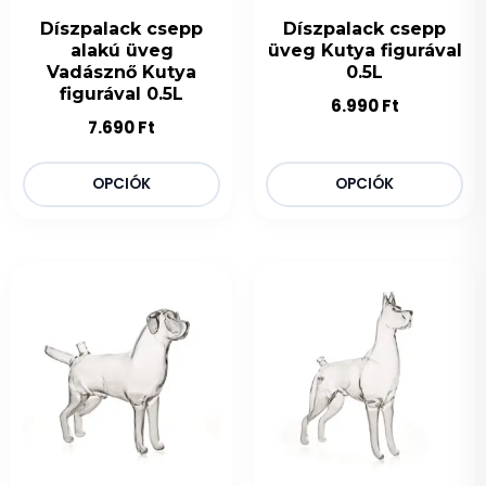
Díszpalack csepp
Díszpalack csepp
alakú üveg
üveg Kutya figurával
Vadásznő Kutya
0.5L
figurával 0.5L
6.990
Ft
7.690
Ft
OPCIÓK
OPCIÓK