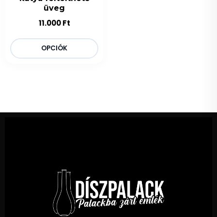
üveg
11.000
Ft
OPCIÓK