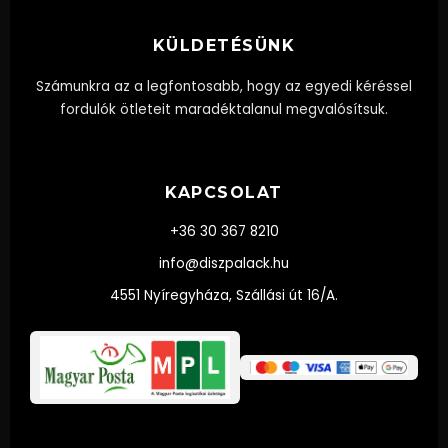
KÜLDETÉSÜNK
Számunkra az a legfontosabb, hogy az egyedi kéréssel
fordulók ötleteit maradéktalanul megvalósítsuk.
KAPCSOLAT
+36 30 367 8210
info@diszpalack.hu
4551 Nyíregyháza, Szállási út 16/A.