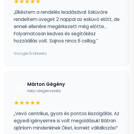
„Elkéstem a rendelés leadásával. Esküvőre
rendeltem üveget 2 nappal az esküvő előtt, de
ennek ellenére megérkezett még előtte...
Folyamatosan kedves és segítőkész
hozzáállás volt. Sajnos nincs 6 csillag.”
Google Értékelés
Márton Gégény
MG
Helyi idegenvezető
„Vevő centrikus, gyors és pontos kiszolgálás. Az
egyedi igényeimre is volt megoldásuk! Bátran
ajánlom mindenkinek Őket, korrekt vállalkozás!”