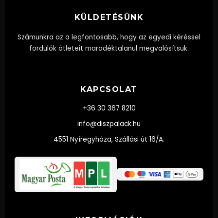
KÜLDETÉSÜNK
Számunkra az a legfontosabb, hogy az egyedi kéréssel
fordulók ötleteit maradéktalanul megvalósítsuk.
KAPCSOLAT
+36 30 367 8210
info@diszpalack.hu
4551 Nyíregyháza, Szállási út 16/A.