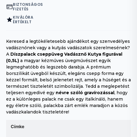
BIZTONSÁGOS
FIZETÉS
KIVÁLÓRA
ÉRTÉKELT
Keresed a legtökéletesebb ajándékot egy szenvedélyes
vadásznőnek vagy a kutyás vadászatok szerelmesének?
A
Díszpalack cseppüveg Vadásznő Kutya figurával
(0,5L)
a magyar kézműves üvegművészet egyik
legmeghatóbb és legszebb darabja. A prémium
borszilikát üvegből készült, elegáns csepp forma egy
kézzel formált, belső jelenetet rejt, amely a hűséget és a
természet tiszteletét szimbolizálja. Tedd a meglepetést
teljesen egyedivé egy
névre szóló gravírozással
, hogy
ez a különleges palack ne csak egy italkínáló, hanem
egy életre szóló, palackba zárt emlék maradjon a közös
vadászkalandok tiszteletére!
Címke