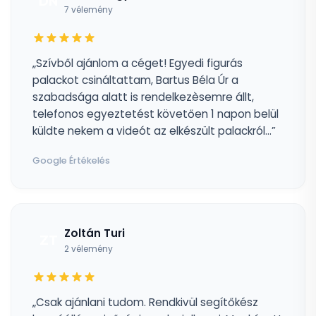
DN
7 vélemény
„Szívből ajánlom a céget! Egyedi figurás
palackot csináltattam, Bartus Béla Úr a
szabadsága alatt is rendelkezèsemre állt,
telefonos egyeztetést követően 1 napon belül
küldte nekem a videót az elkészült palackról...”
Google Értékelés
Zoltán Turi
ZT
2 vélemény
„Csak ajánlani tudom. Rendkivül segítőkész