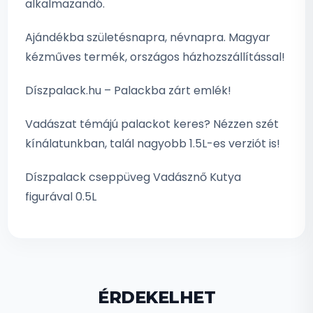
alkalmazandó.
Ajándékba születésnapra, névnapra. Magyar
kézműves termék, országos házhozszállítással!
Díszpalack.hu – Palackba zárt emlék!
Vadászat témájú palackot keres? Nézzen szét
kínálatunkban, talál nagyobb 1.5L-es verziót is!
Díszpalack cseppüveg Vadásznő Kutya
figurával 0.5L
ÉRDEKELHET