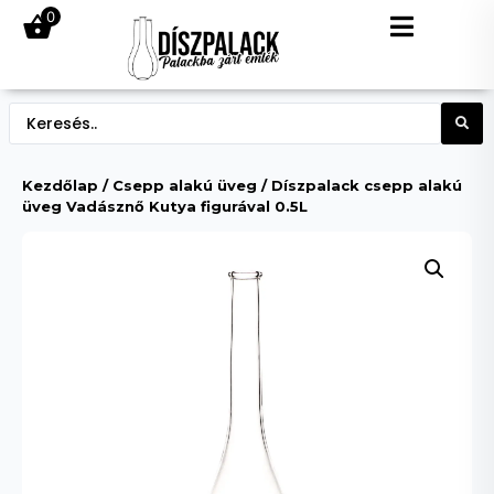
0
Kezdőlap
/
Csepp alakú üveg
/ Díszpalack csepp alakú
üveg Vadásznő Kutya figurával 0.5L