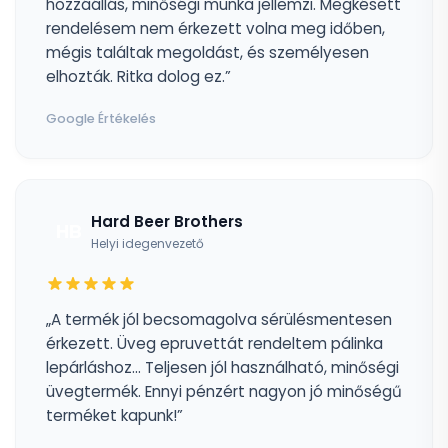
hozzáállás, minőségi munka jellemzi. Megkésett
rendelésem nem érkezett volna meg időben,
mégis találtak megoldást, és személyesen
elhozták. Ritka dolog ez.”
Google Értékelés
Hard Beer Brothers
HB
Helyi idegenvezető
„A termék jól becsomagolva sérülésmentesen
érkezett. Üveg epruvettát rendeltem pálinka
lepárláshoz... Teljesen jól használható, minőségi
üvegtermék. Ennyi pénzért nagyon jó minőségű
terméket kapunk!”