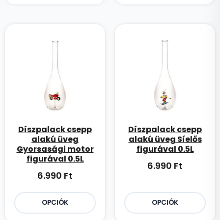
Díszpalack csepp
Díszpalack csepp
alakú üveg
alakú üveg Síelős
Gyorsasági motor
figurával 0.5L
figurával 0.5L
6.990
Ft
6.990
Ft
OPCIÓK
OPCIÓK