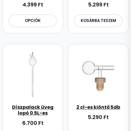
4.399
Ft
5.299
Ft
OPCIÓK
KOSÁRBA TESZEM
Díszpalack üveg
2 cl-es kiöntő 5db
lopó 0.5L-es
5.290
Ft
6.700
Ft