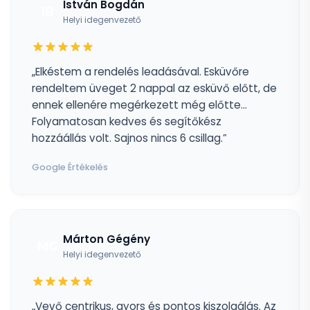
István Bogdán
IB
Helyi idegenvezető
„Elkéstem a rendelés leadásával. Esküvőre
rendeltem üveget 2 nappal az esküvő előtt, de
ennek ellenére megérkezett még előtte...
Folyamatosan kedves és segítőkész
hozzáállás volt. Sajnos nincs 6 csillag.”
Google Értékelés
Márton Gégény
MG
Helyi idegenvezető
„Vevő centrikus, gyors és pontos kiszolgálás. Az