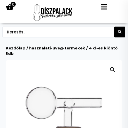
0
Kezdőlap
/
hasznalati-uveg-termekek
/ 4 cl-es kiöntő
5db