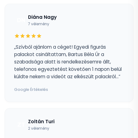
Diána Nagy
DN
7 vélemény
„Szívből ajánlom a céget! Egyedi figurás
palackot csináltattam, Bartus Béla Úr a
szabadsága alatt is rendelkezèsemre állt,
telefonos egyeztetést követően 1 napon belül
küldte nekem a videót az elkészült palackról...”
Google Értékelés
Zoltán Turi
ZT
2 vélemény