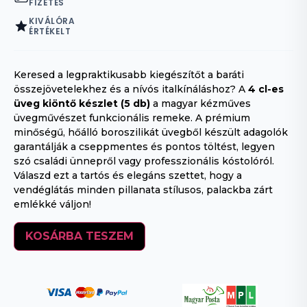
FIZETÉS
KIVÁLÓRA
ÉRTÉKELT
Keresed a legpraktikusabb kiegészítőt a baráti
összejövetelekhez és a nívós italkínáláshoz? A
4 cl-es
üveg kiöntő készlet (5 db)
a magyar kézműves
üvegművészet funkcionális remeke. A prémium
minőségű, hőálló boroszilikát üvegből készült adagolók
garantálják a cseppmentes és pontos töltést, legyen
szó családi ünnepről vagy professzionális kóstolóról.
Válaszd ezt a tartós és elegáns szettet, hogy a
vendéglátás minden pillanata stílusos, palackba zárt
emlékké váljon!
KOSÁRBA TESZEM