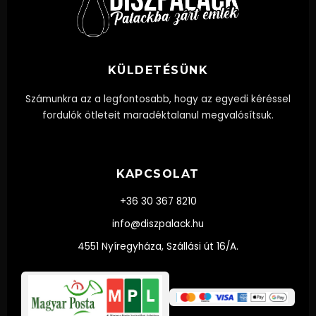
KÜLDETÉSÜNK
Számunkra az a legfontosabb, hogy az egyedi kéréssel
fordulók ötleteit maradéktalanul megvalósítsuk.
KAPCSOLAT
+36 30 367 8210
info@diszpalack.hu
4551 Nyíregyháza, Szállási út 16/A.