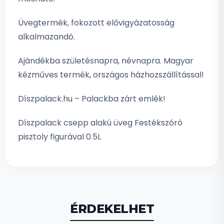
Üvegtermék, fokozott elővigyázatosság
alkalmazandó.
Ajándékba születésnapra, névnapra. Magyar
kézműves termék, országos házhozszállítással!
Díszpalack.hu – Palackba zárt emlék!
Díszpalack csepp alakú üveg Festékszóró
pisztoly figurával 0.5L
ÉRDEKELHET