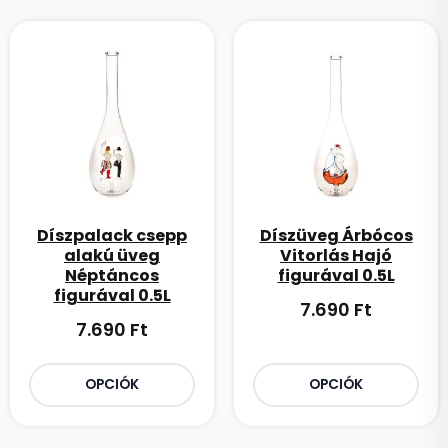
Díszpalack csepp
Díszüveg Árbócos
alakú üveg
Vitorlás Hajó
Néptáncos
figurával 0.5L
figurával 0.5L
7.690
Ft
7.690
Ft
OPCIÓK
OPCIÓK