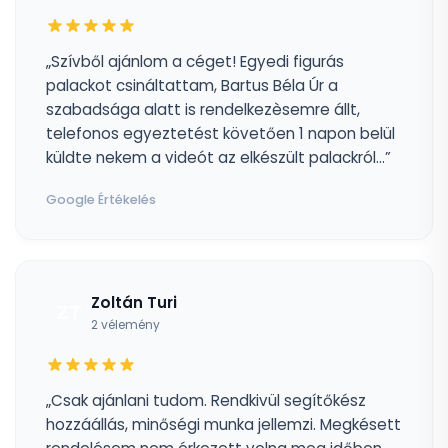
„Szívből ajánlom a céget! Egyedi figurás
palackot csináltattam, Bartus Béla Úr a
szabadsága alatt is rendelkezèsemre állt,
telefonos egyeztetést követően 1 napon belül
küldte nekem a videót az elkészült palackról...”
Google Értékelés
Zoltán Turi
ZT
2 vélemény
„Csak ajánlani tudom. Rendkivül segítőkész
hozzáállás, minőségi munka jellemzi. Megkésett