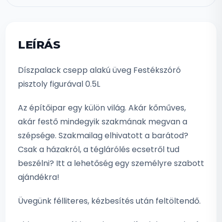
LEÍRÁS
Díszpalack csepp alakú üveg Festékszóró
pisztoly figurával 0.5L
Az építőipar egy külön világ. Akár kőműves,
akár festő mindegyik szakmának megvan a
szépsége. Szakmailag elhivatott a barátod?
Csak a házakról, a téglárólés ecsetről tud
beszélni? Itt a lehetőség egy személyre szabott
ajándékra!
Üvegünk félliteres, kézbesítés után feltöltendő.