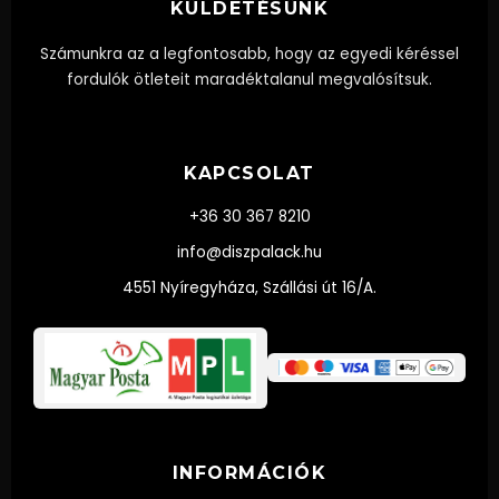
KÜLDETÉSÜNK
Számunkra az a legfontosabb, hogy az egyedi kéréssel
fordulók ötleteit maradéktalanul megvalósítsuk.
KAPCSOLAT
+36 30 367 8210
info@diszpalack.hu
4551 Nyíregyháza, Szállási út 16/A.
INFORMÁCIÓK