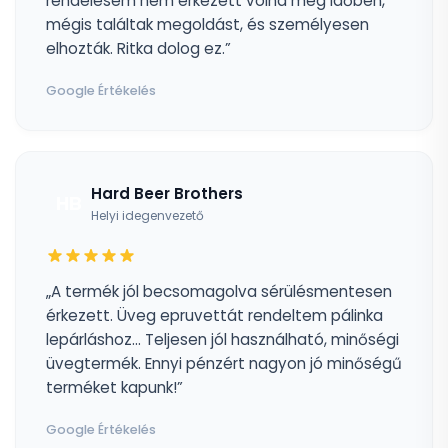
rendelésem nem érkezett volna meg időben,
mégis találtak megoldást, és személyesen
elhozták. Ritka dolog ez.”
Google Értékelés
Hard Beer Brothers
HB
Helyi idegenvezető
„A termék jól becsomagolva sérülésmentesen
érkezett. Üveg epruvettát rendeltem pálinka
lepárláshoz... Teljesen jól használható, minőségi
üvegtermék. Ennyi pénzért nagyon jó minőségű
terméket kapunk!”
Google Értékelés