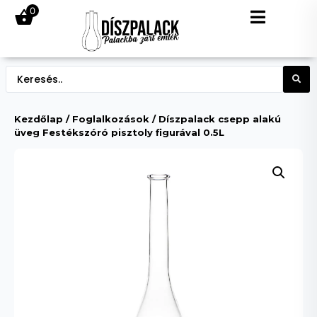
0
Kezdőlap
/
Foglalkozások
/ Díszpalack csepp alakú
üveg Festékszóró pisztoly figurával 0.5L