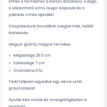
Ehhez a termékhez a karton díszdoboz, a dugó,
a választható színű zsugor kapszula és a
pálinkás címke ajándék!
Díszpalackunk borszilikát üvegtermék, hőálló
kivitelezés.
Magyar gyártó, magyar terméke.
Magassága 26.5 cm
Szélessége 7 cm
Űrtartalma 0.5L
Tedd teljesen egyedivé egy névre szóló
gravírozással!
Ápolás kézi mosás és mosogatógépben is
mosható.