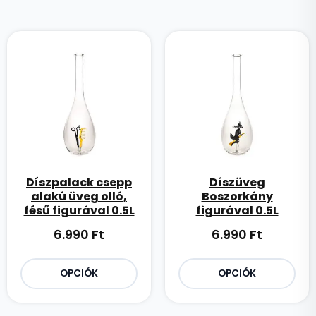
Díszpalack csepp
Díszüveg
alakú üveg olló,
Boszorkány
fésű figurával 0.5L
figurával 0.5L
6.990
Ft
6.990
Ft
OPCIÓK
OPCIÓK