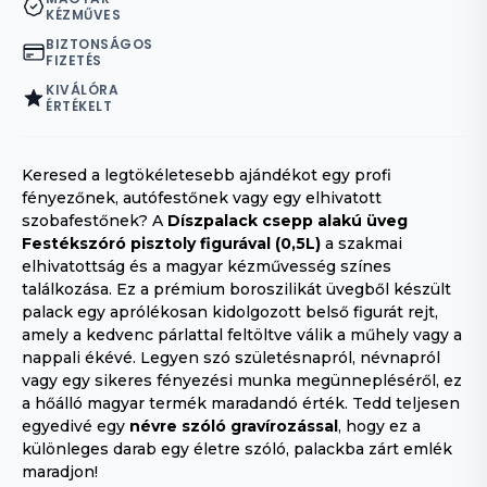
KÉZMŰVES
BIZTONSÁGOS
FIZETÉS
KIVÁLÓRA
ÉRTÉKELT
Keresed a legtökéletesebb ajándékot egy profi
fényezőnek,
autófestőnek vagy egy elhivatott
szobafestőnek?
A
Díszpalack csepp alakú üveg
Festékszóró pisztoly figurával (0,5L)
a szakmai
elhivatottság és a magyar kézművesség színes
találkozása.
Ez a prémium boroszilikát üvegből készült
palack egy aprólékosan kidolgozott belső figurát rejt,
amely a kedvenc párlattal feltöltve válik a műhely vagy a
nappali ékévé.
Legyen szó születésnapról,
névnapról
vagy egy sikeres fényezési munka megünnepléséről,
ez
a hőálló magyar termék maradandó érték.
Tedd teljesen
egyedivé egy
névre szóló gravírozással
,
hogy ez a
különleges darab egy életre szóló,
palackba zárt emlék
maradjon!