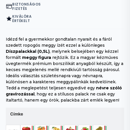
BIZTONSÁGOS
FIZETÉS
KIVÁLÓRA
ÉRTÉKELT
Idézd fel a gyermekkor gondtalan nyarait és a fáról
szedett ropogós meggy ízét ezzel a különleges
Díszpalackkal (0,5L)
, melynek belsejében egy kézzel
formált
meggy figura
rejtőzik. Ez a magyar kézműves
üvegtermék prémium borszilikát anyagból készült, így a
kecses megjelenés mellé rendkívüli tartósság párosul.
Ideális választás születésnapra vagy névnapra,
különösen a karakteres meggypálinkák kedvelőinek.
Tedd a meglepetést teljesen egyedivé egy
névre szóló
gravírozással
, hogy ez a stílusos palack ne csak egy
italtartó, hanem egy örök, palackba zárt emlék legyen!
Címke