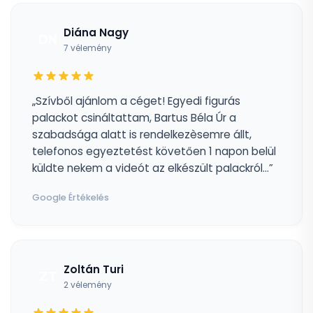
Diána Nagy
DN
7 vélemény
„Szívből ajánlom a céget! Egyedi figurás
palackot csináltattam, Bartus Béla Úr a
szabadsága alatt is rendelkezèsemre állt,
telefonos egyeztetést követően 1 napon belül
küldte nekem a videót az elkészült palackról...”
Google Értékelés
Zoltán Turi
ZT
2 vélemény