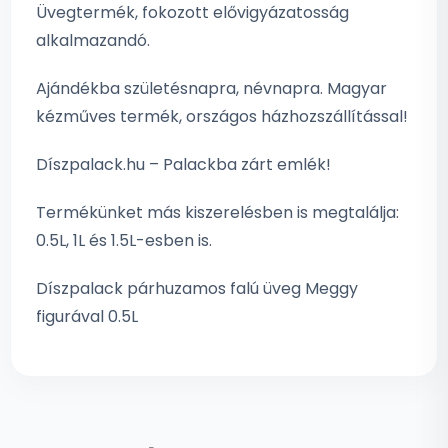
Üvegtermék, fokozott elővigyázatosság
alkalmazandó.
Ajándékba születésnapra, névnapra. Magyar
kézműves termék, országos házhozszállítással!
Díszpalack.hu – Palackba zárt emlék!
Termékünket más kiszerelésben is megtalálja:
0.5L, 1L és 1.5L-esben is.
Díszpalack párhuzamos falú üveg Meggy
figurával 0.5L