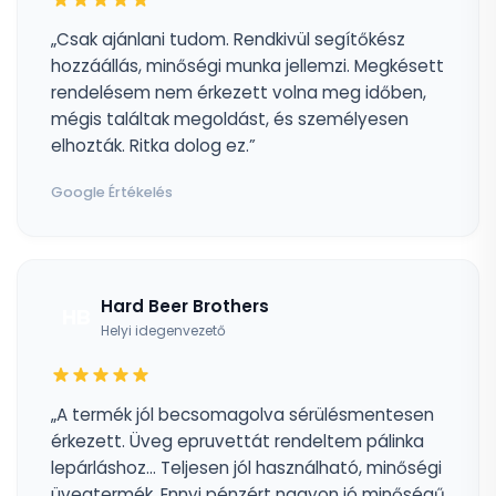
„Csak ajánlani tudom. Rendkivül segítőkész
hozzáállás, minőségi munka jellemzi. Megkésett
rendelésem nem érkezett volna meg időben,
mégis találtak megoldást, és személyesen
elhozták. Ritka dolog ez.”
Google Értékelés
Hard Beer Brothers
HB
Helyi idegenvezető
„A termék jól becsomagolva sérülésmentesen
érkezett. Üveg epruvettát rendeltem pálinka
lepárláshoz... Teljesen jól használható, minőségi
üvegtermék. Ennyi pénzért nagyon jó minőségű