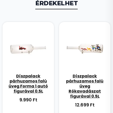
ÉRDEKELHET
Díszpalack
Díszpalack
párhuzamos falú
párhuzamos falú
üveg Forma 1 autó
üveg
figurával 0.5L
Rókavadászat
figurával 0.5L
9.990
Ft
12.699
Ft