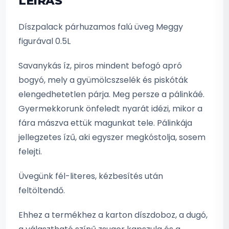
LEÍRÁS
Díszpalack párhuzamos falú üveg Meggy
figurával 0.5L
Savanykás íz, piros mindent befogó apró
bogyó, mely a gyümölcszselék és piskóták
elengedhetetlen párja. Meg persze a pálinkáé.
Gyermekkorunk önfeledt nyarát idézi, mikor a
fára mászva ettük magunkat tele. Pálinkája
jellegzetes ízű, aki egyszer megkóstolja, sosem
felejti.
Üvegünk fél-literes, kézbesítés után
feltöltendő.
Ehhez a termékhez a karton díszdoboz, a dugó,