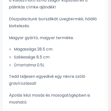
a választható színű zsugor kapszula és a
pálinkás címke ajándék!
Díszpalackunk borszilikát üvegtermék, hőálló
kivitelezés.
Magyar gyártó, magyar terméke.
Magassága 28.5 cm
Szélessége 8.5 cm
Űrtartalma 0.5L
Tedd teljesen egyedivé egy névre szóló
gravírozással!
Ápolás kézi mosás és mosogatógépben is
mosható.