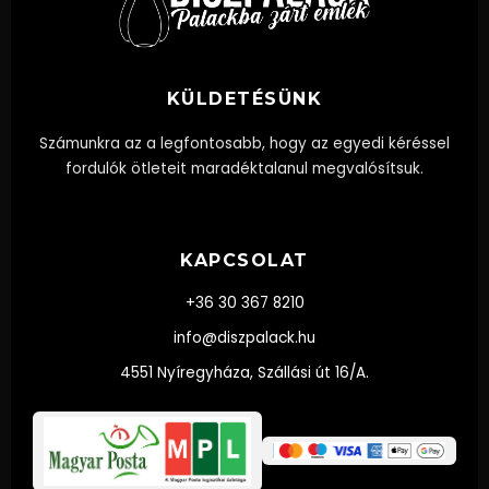
KÜLDETÉSÜNK
Számunkra az a legfontosabb, hogy az egyedi kéréssel
fordulók ötleteit maradéktalanul megvalósítsuk.
KAPCSOLAT
+36 30 367 8210
info@diszpalack.hu
4551 Nyíregyháza, Szállási út 16/A.